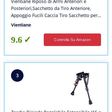
Vientiane Riposo di Armi Anteriori e
Posteriori,Sacchetto da Tiro Anteriore,
Appoggio Fucili Caccia Tiro Sacchetto per
Fucile/Pistola ad Aria Esterna (Verde
Vientiane
dell’Esercito)
9.6
Controlla Su Amazon
3