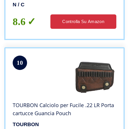
girevole a 360 gradi con chiodo per
N / C
bipiede e supporto per guida Picatinny
8.6
Controlla Su Amazon
10
TOURBON Calciolo per Fucile .22 LR Porta
cartucce Guancia Pouch
TOURBON