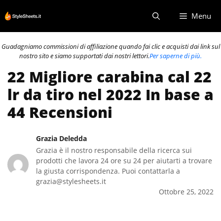
Vai
Menu
al
contenuto
Guadagniamo commissioni di affiliazione quando fai clic e acquisti dai link sul
nostro sito e siamo supportati dai nostri lettori.
Per saperne di più.
22 Migliore carabina cal 22
lr da tiro nel 2022 In base a
44 Recensioni
Grazia Deledda
Grazia è il nostro responsabile della ricerca sui
prodotti che lavora 24 ore su 24 per aiutarti a trovare
la giusta corrispondenza. Puoi contattarla a
grazia@stylesheets.it
Ottobre 25, 2022