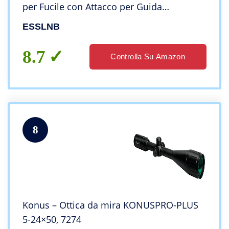
per Fucile con Attacco per Guida
Weaver/Picatinny da 20 mm/ 22 mm
ESSLNB
Impermeabile Antiurto per Caccia
8.7
Controlla Su Amazon
8
Konus – Ottica da mira KONUSPRO-PLUS
5-24×50, 7274