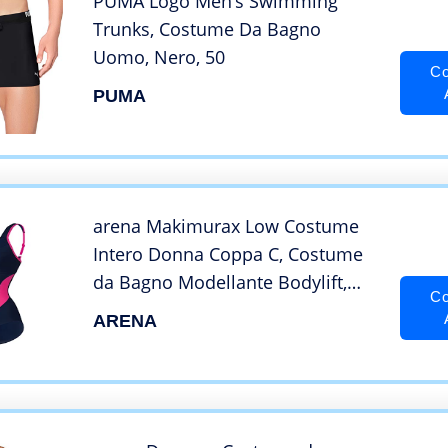
PUMA Logo Men’s Swimming
Trunks, Costume Da Bagno
Uomo, Nero, 50
Co
PUMA
arena Makimurax Low Costume
Intero Donna Coppa C, Costume
da Bagno Modellante Bodylift,
Co
Tecnologia Power Mesh e Tessuto
ARENA
Sensitive Fabrics Resistente al
Cloro