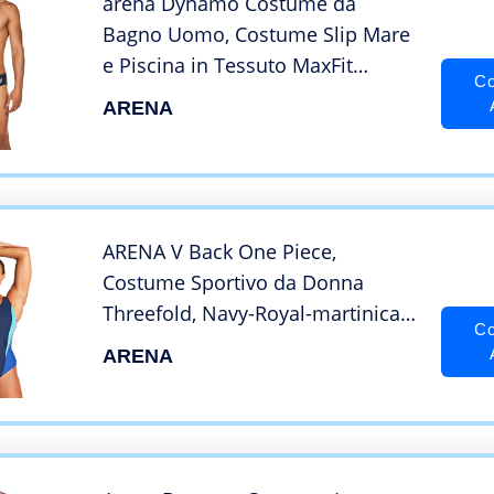
arena Dynamo Costume da
Bagno Uomo, Costume Slip Mare
e Piscina in Tessuto MaxFit
Co
Resistente al Cloro e al Sale,
ARENA
Protezione UV UPF 50+
ARENA V Back One Piece,
Costume Sportivo da Donna
Threefold, Navy-Royal-martinica,
Co
42
ARENA