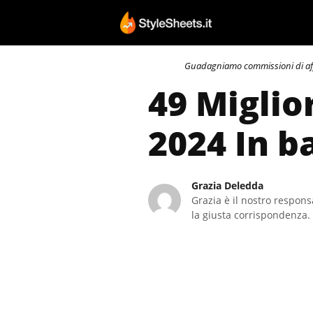
Vai
al
contenuto
Guadagniamo commissioni di affili
49 Miglio
2024 In b
Grazia Deledda
Grazia è il nostro responsa
la giusta corrispondenza. 