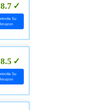
8.7
ntrolla Su
Amazon
8.5
ntrolla Su
Amazon