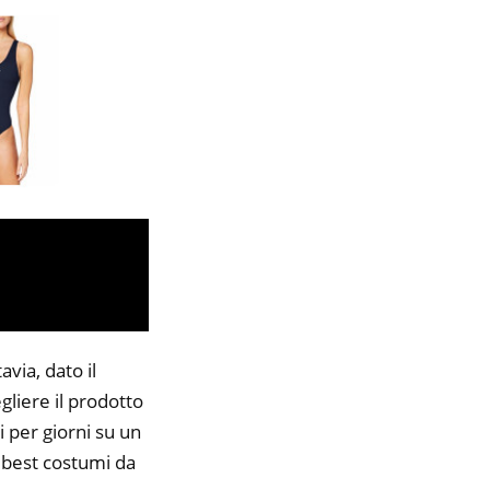
via, dato il
gliere il prodotto
i per giorni su un
9 best costumi da