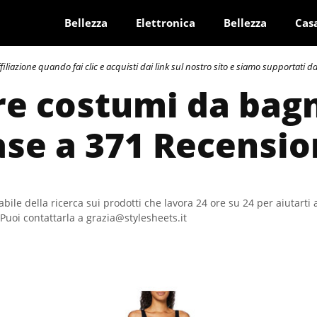
Bellezza
Elettronica
Bellezza
Cas
azione quando fai clic e acquisti dai link sul nostro sito e siamo supportati dai 
re costumi da bag
ase a 371 Recensio
bile della ricerca sui prodotti che lavora 24 ore su 24 per aiutarti 
Puoi contattarla a grazia@stylesheets.it