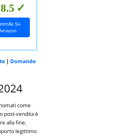
8.5
ntrolla Su
Amazon
te
|
Domande
 2024
rinomati come
io post-vendita è
e alla fine,
pporto legittimo