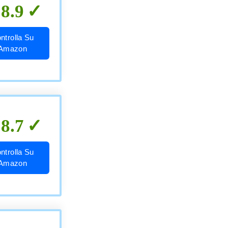
8.9
ntrolla Su
Amazon
8.7
ntrolla Su
Amazon