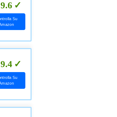
9.6
ntrolla Su
Amazon
9.4
ntrolla Su
Amazon