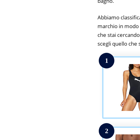
bagno.
Abbiamo classifica
marchio in modo d
che stai cercando.
scegli quello che s
1
2