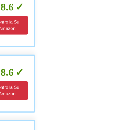
8.6
ntrolla Su
Amazon
8.6
ntrolla Su
Amazon