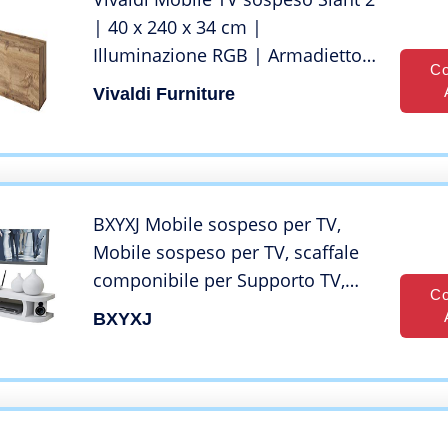
| 40 x 240 x 34 cm |
Illuminazione RGB | Armadietto
Co
TV con Pannelli Laminati | Mobile
Vivaldi Furniture
Basso per Soggiorno, Ufficio,
Hotel | Rovere Wotan
BXYXJ Mobile sospeso per TV,
Mobile sospeso per TV, scaffale
componibile per Supporto TV,
Co
Mobile TV Bianco Facile da
BXYXJ
installare, scaffale per Console di
archiviazione per Soggiorno. (Size
: 100cm)