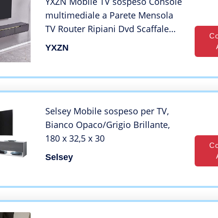
YXZN Mobile TV sospeso Console
multimediale a Parete Mensola
TV Router Ripiani Dvd Scaffale
Co
Centro di intrattenimento con 2
YXZN
cassetti Mobile TV Moderno
Mobile Rack multimediale
Selsey Mobile sospeso per TV,
Bianco Opaco/Grigio Brillante,
180 x 32,5 x 30
Co
Selsey