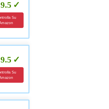
9.5
ntrolla Su
Amazon
9.5
ntrolla Su
Amazon