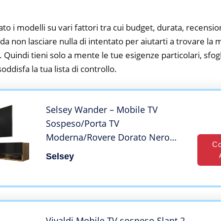
to i modelli su vari fattori tra cui budget, durata, recension
a non lasciare nulla di intentato per aiutarti a trovare la
 Quindi tieni solo a mente le tue esigenze particolari, sfogli
oddisfa la tua lista di controllo.
Selsey Wander – Mobile TV
Sospeso/Porta TV
Moderna/Rovere Dorato Nero
Co
Lucido / 180 cm
Selsey
Vivaldi Mobile TV sospeso Slant 2