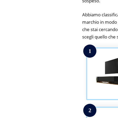
sospeso.
Abbiamo classifica
marchio in modo d
che stai cercando.
scegli quello che s
1
2