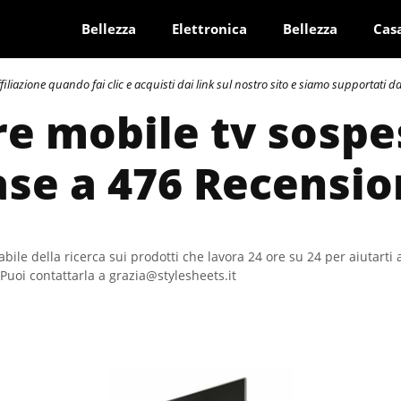
Bellezza
Elettronica
Bellezza
Cas
azione quando fai clic e acquisti dai link sul nostro sito e siamo supportati dai 
re mobile tv sospe
ase a 476 Recensio
bile della ricerca sui prodotti che lavora 24 ore su 24 per aiutarti 
Puoi contattarla a grazia@stylesheets.it