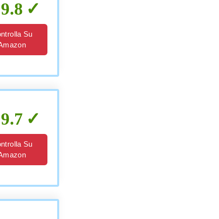
9.8
ntrolla Su
Amazon
9.7
ntrolla Su
Amazon