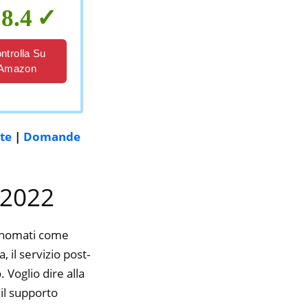
8.4
ntrolla Su
Amazon
nte
|
Domande
 2022
rinomati come
, il servizio post-
 Voglio dire alla
il supporto