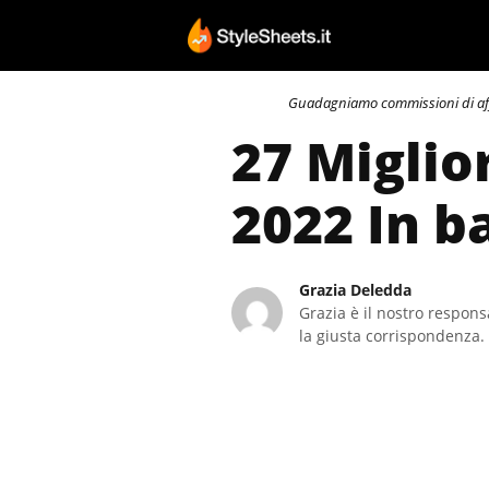
Vai
al
contenuto
Guadagniamo commissioni di affili
27 Miglio
2022 In b
Grazia Deledda
Grazia è il nostro responsa
la giusta corrispondenza. 