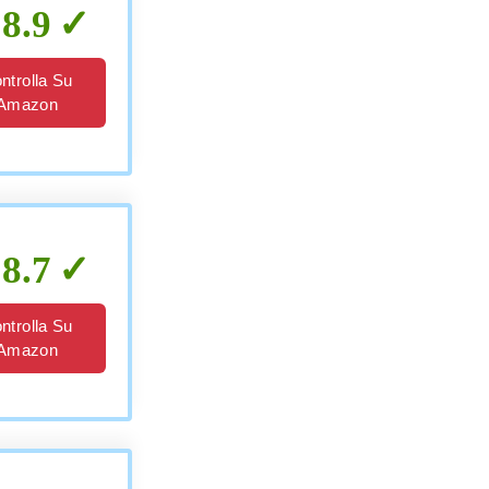
8.9
ntrolla Su
Amazon
8.7
ntrolla Su
Amazon