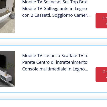
Mobile TV Sospeso, Set-Top Box
Mobile TV Galleggiante in Legno
con 2 Cassetti, Soggiorno Camera
Co
da Letto TV Parete Sfondo
Mensola a Muro/Bianco / 150 cm
Mobile TV sospeso Scaffale TV a
Parete Centro di intrattenimento
Console multimediale in Legno
Co
Armadio portaoggetti Moderno
Mobile TV sospeso Componente
sotto TV Armadio per Soggiorno