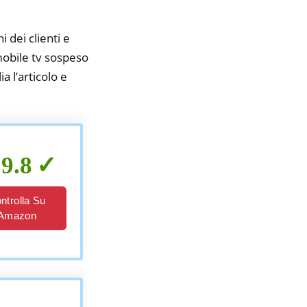
i dei clienti e
 mobile tv sospeso
a l’articolo e
9.8
ntrolla Su
Amazon