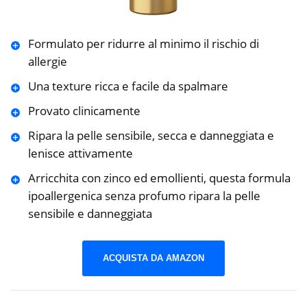
Formulato per ridurre al minimo il rischio di
allergie
Una texture ricca e facile da spalmare
Provato clinicamente
Ripara la pelle sensibile, secca e danneggiata e
lenisce attivamente
Arricchita con zinco ed emollienti, questa formula
ipoallergenica senza profumo ripara la pelle
sensibile e danneggiata
ACQUISTA DA AMAZON