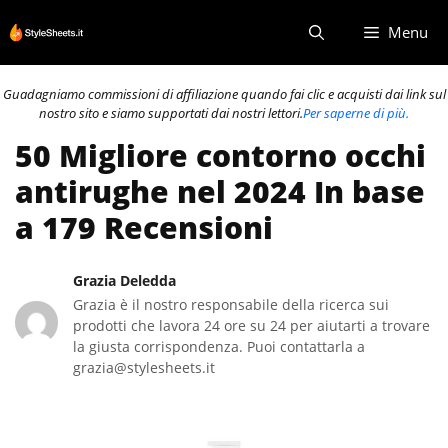
Vai
Menu
al
contenuto
Guadagniamo commissioni di affiliazione quando fai clic e acquisti dai link sul
nostro sito e siamo supportati dai nostri lettori.
Per saperne di più.
50 Migliore contorno occhi
antirughe nel 2024 In base
a 179 Recensioni
Grazia Deledda
Grazia è il nostro responsabile della ricerca sui
prodotti che lavora 24 ore su 24 per aiutarti a trovare
la giusta corrispondenza. Puoi contattarla a
grazia@stylesheets.it