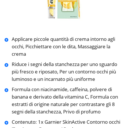
Applicare piccole quantità di crema intorno agli
occhi, Picchiettare con le dita, Massaggiare la
crema
Riduce i segni della stanchezza per uno sguardo
più fresco e riposato, Per un contorno occhi più
luminoso e un incarnato più uniforme
Formula con niacinamide, caffeina, polvere di
banana e derivato della vitamina C, Formula con
estratti di origine naturale per contrastare gli 8
segni della stanchezza, Privo di profumo
Contenuto: 1x Garnier SkinActive Contorno occhi