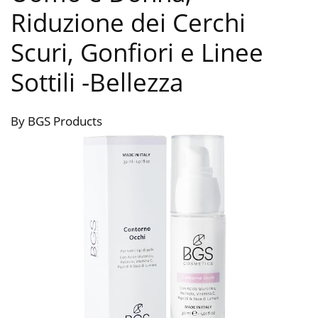
Riduzione dei Cerchi
Scuri, Gonfiori e Linee
Sottili
-Bellezza
By BGS Products