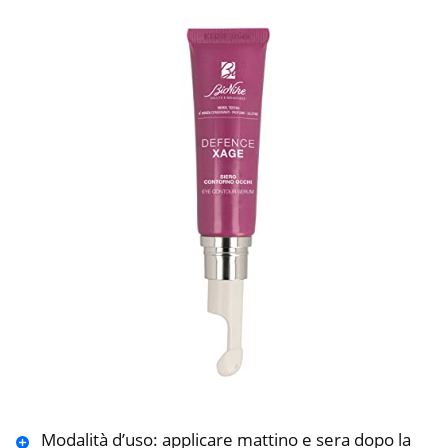
Modalità d’uso: applicare mattino e sera dopo la