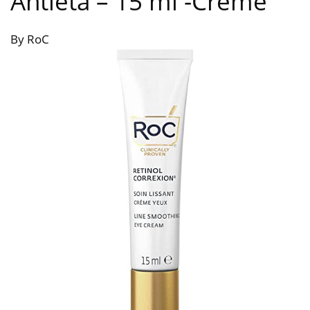
Antieta – 15 ml
-Creme
By RoC