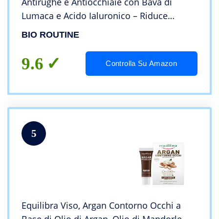
Antirughe e Antiocchiaie con Bava di
Lumaca e Acido Ialuronico – Riduce
Rughe, Borse e Occhiaie per uno Sguardo
BIO ROUTINE
Riposato e Giovane 10ml
9.6
Controlla Su Amazon
5
Equilibra Viso, Argan Contorno Occhi a