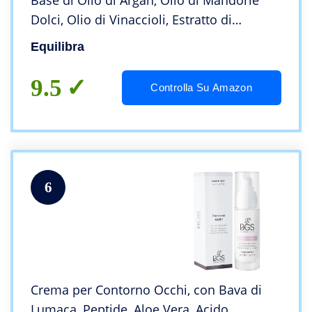
Base di Olio di Argan, Olio di Mandorle
Dolci, Olio di Vinaccioli, Estratto di
Gardenia, Acido Ialuronico, Vitamina E,
Equilibra
Olio di Karité, Olio di Ribes Nero,15 ml
9.5
Controlla Su Amazon
6
Crema per Contorno Occhi, con Bava di
Lumaca, Peptide, Aloe Vera, Acido