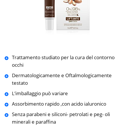
Trattamento studiato per la cura del contorno
occhi
Dermatologicamente e Oftalmologicamente
testato
L’imballaggio può variare
Assorbimento rapido ,con acido ialuronico
Senza parabeni e siliconi- petrolati e peg- oli
minerali e paraffina