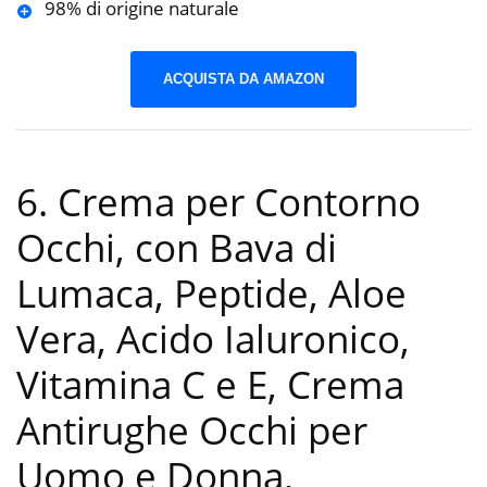
98% di origine naturale
ACQUISTA DA AMAZON
6. Crema per Contorno
Occhi, con Bava di
Lumaca, Peptide, Aloe
Vera, Acido Ialuronico,
Vitamina C e E, Crema
Antirughe Occhi per
Uomo e Donna,