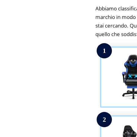
Abbiamo classifica
marchio in modo d
stai cercando. Qui
quello che soddisfa
1
2