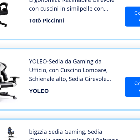
con cuscini in similpelle con
Co
rotelle e poggiatesta (Grigio)
Totò Piccinni
YOLEO-Sedia da Gaming da
Ufficio, con Cuscino Lombare,
Schienale alto, Sedia Girevole
Co
Regolabile, con Poggiatesta
YOLEO
Regolabile, Portata 150 kg, in
pelle Sintetica-Bianca
bigzzia Sedia Gaming, Sedia