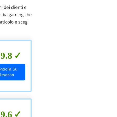
i dei clienti e
 sedia gaming che
rticolo e scegli
9.8
ntrolla Su
Amazon
9.6