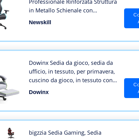
Professionale Rinforzata Struttura
in Metallo Schienale con
Co
Meccanismo a Farfalla reclinabile
Newskill
a 180°, Braccioli 3D Blu
Dowinx Sedia da gioco, sedia da
ufficio, in tessuto, per primavera,
cuscino da gioco, in tessuto con
Co
poggiatesta, ergonomica, con
Dowinx
poggiapiedi (grigio e verde)
bigzzia Sedia Gaming, Sedia