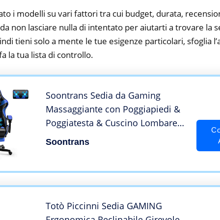
to i modelli su vari fattori tra cui budget, durata, recension
a non lasciare nulla di intentato per aiutarti a trovare la
ndi tieni solo a mente le tue esigenze particolari, sfoglia l’a
 la tua lista di controllo.
Soontrans Sedia da Gaming
Massaggiante con Poggiapiedi &
Poggiatesta & Cuscino Lombare
Co
Massaggio, Poltrona da Gaming,
Soontrans
per Youtube Livestreaming
Playstation (Blu)
Totò Piccinni Sedia GAMING
Ergonomica Reclinabile Girevole