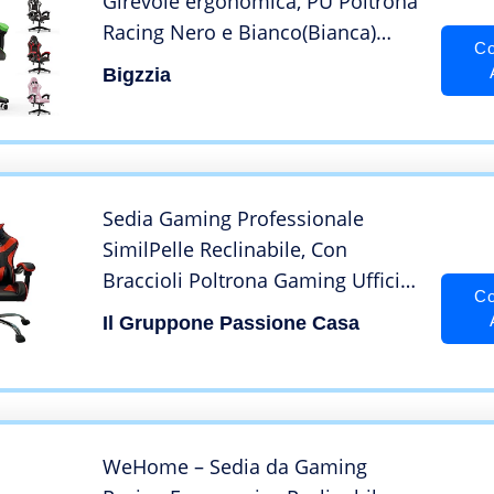
Girevole ergonomica, PU Poltrona
Racing Nero e Bianco(Bianca)
Co
(Verde)
Bigzzia
Sedia Gaming Professionale
SimilPelle Reclinabile, Con
Braccioli Poltrona Gaming Ufficio
Co
Regolabile in Altezza con Pistone
Il Gruppone Passione Casa
Gas, Cuscini Supporto Testa e
Lombare fino 150 kg Modello Fire
WeHome – Sedia da Gaming