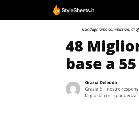
Vai
al
contenuto
Guadagniamo commissioni di affili
48 Miglio
base a 55
Grazia Deledda
Grazia è il nostro responsa
la giusta corrispondenza. 