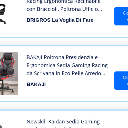
Racing Ergonomica Reclinabile
con Braccioli, Poltrona Ufficio
Co
Girevole con Rotelle, Poggiapiedi,
BRIGROS La Voglia Di Fare
Poggiatesta e Cuscino Lombare in
Similpelle, Portata: 125kg
(Camouflage)
BAKAJI Poltrona Presidenziale
Ergonomica Sedia Gaming Racing
da Scrivana in Eco Pelle Arredo
Co
Ufficio Casa Cameretta Sala
BAKAJI
Riunioni Regolabile in Altezza
Girevole e Direzionale
Newskill Kaidan Sedia Gaming