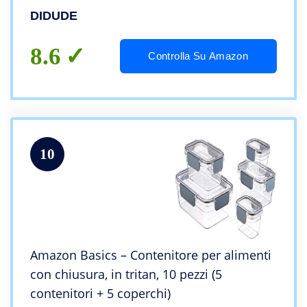
Jars con Coperchio,Utilizzato per la
DIDUDE
Conservazione di Cereali,Muesli,Farina
8.6
Controlla Su Amazon
10
Amazon Basics – Contenitore per alimenti
con chiusura, in tritan, 10 pezzi (5
contenitori + 5 coperchi)