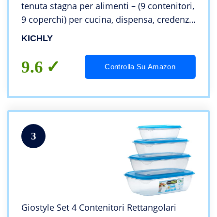
tenuta stagna per alimenti – (9 contenitori,
9 coperchi) per cucina, dispensa, credenza
– sicuro nel Microonde e congelatore a
KICHLY
prova di perdite – senza BPA
9.6
Controlla Su Amazon
3
Giostyle Set 4 Contenitori Rettangolari