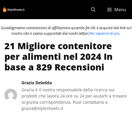
Vai
Menu
al
contenuto
Guadagniamo commissioni di affiliazione quando fai clic e acquisti dai link sul
nostro sito e siamo supportati dai nostri lettori.
Per saperne di più.
21 Migliore contenitore
per alimenti nel 2024 In
base a 829 Recensioni
Grazia Deledda
Grazia è il nostro responsabile della ricerca sui
prodotti che lavora 24 ore su 24 per aiutarti a trovare
la giusta corrispondenza. Puoi contattarla a
grazia@stylesheets.it