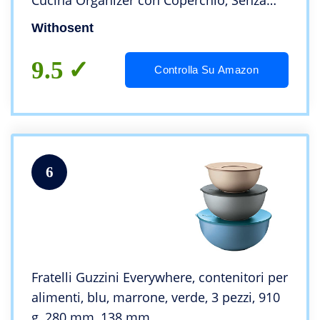
Cucina Organizer con Coperchio, Senza
BPA Contenitore Pasta, Porta Cereali,
Withosent
Muesli, Farina(2L 1.6L 0.8L)
9.5
Controlla Su Amazon
6
Fratelli Guzzini Everywhere, contenitori per
alimenti, blu, marrone, verde, 3 pezzi, 910
g, 280 mm, 138 mm