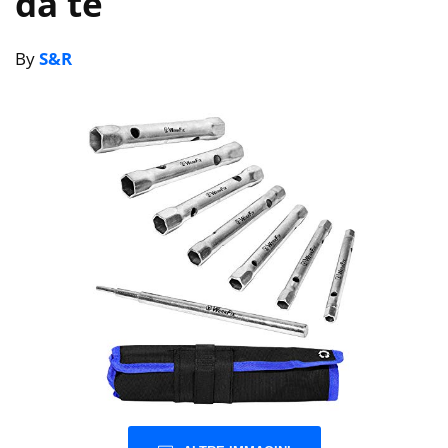
da te
By
S&R