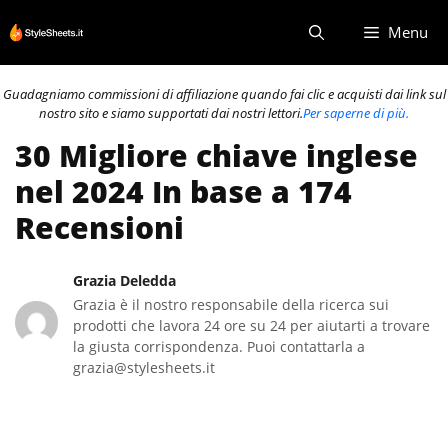
Vai
Menu
al
contenuto
Guadagniamo commissioni di affiliazione quando fai clic e acquisti dai link sul
nostro sito e siamo supportati dai nostri lettori.
Per saperne di più.
30 Migliore chiave inglese
nel 2024 In base a 174
Recensioni
Grazia Deledda
Grazia è il nostro responsabile della ricerca sui
prodotti che lavora 24 ore su 24 per aiutarti a trovare
la giusta corrispondenza. Puoi contattarla a
grazia@stylesheets.it