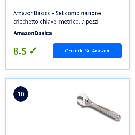
AmazonBasics – Set combinazione
cricchetto-chiave, metrico, 7 pezzi
AmazonBasics
8.5
Controlla Su Amazon
10