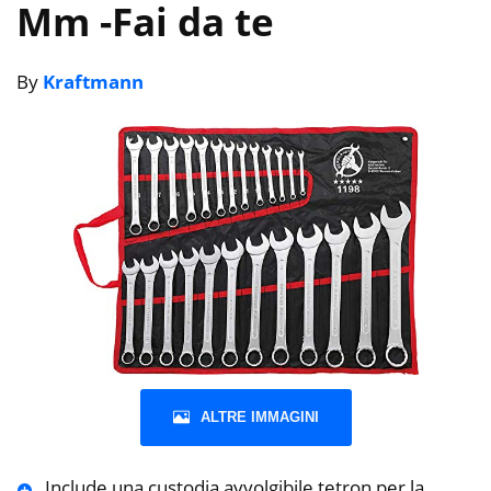
Mm
-Fai da te
By
Kraftmann
ALTRE IMMAGINI
Include una custodia avvolgibile tetron per la