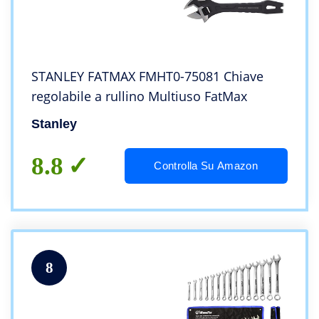
STANLEY FATMAX FMHT0-75081 Chiave
regolabile a rullino Multiuso FatMax
Stanley
8.8
Controlla Su Amazon
8