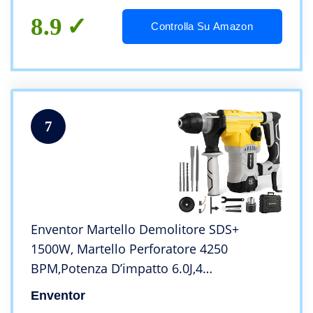
8.9
Controlla Su Amazon
7
Enventor Martello Demolitore SDS+
1500W, Martello Perforatore 4250
BPM,Potenza D’impatto 6.0J,4
Modalità,Capacità di Perforazione:
Enventor
Calcestruzzo (32 mm), Metallo (13 mm),