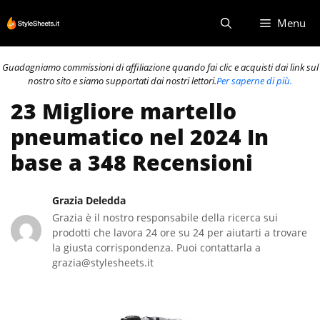
Vai
Menu
al
contenuto
Guadagniamo commissioni di affiliazione quando fai clic e acquisti dai link sul
nostro sito e siamo supportati dai nostri lettori.
Per saperne di più.
23 Migliore martello
pneumatico nel 2024 In
base a 348 Recensioni
Grazia Deledda
Grazia è il nostro responsabile della ricerca sui
prodotti che lavora 24 ore su 24 per aiutarti a trovare
la giusta corrispondenza. Puoi contattarla a
grazia@stylesheets.it