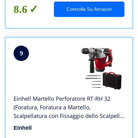
8.6
Controlla Su Amazon
9
Einhell Martello Perforatore RT-RH 32
(Foratura, Foratura a Martello,
Scalpellatura con Fissaggio dello Scalpello,
Portautensili SDS-plus, Incluse 3 Punte,
Einhell
Scalpello a Punta e Piatto, Valigetta)