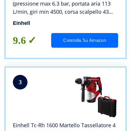
(pressione max 6.3 bar, portata aria 113
L/min, giri min 4500, corsa scalpello 43
mm, incl. set 4 scalpelli da 120 mm,
Einhell
boccetta d’olio, valigetta)
9.6
Controlla Su Amazon
3
Einhell Tc-Rh 1600 Martello Tassellatore 4