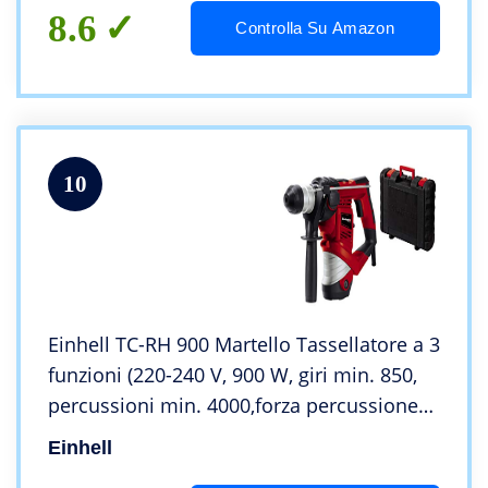
8.6
Controlla Su Amazon
10
Einhell TC-RH 900 Martello Tassellatore a 3
funzioni (220-240 V, 900 W, giri min. 850,
percussioni min. 4000,forza percussione
3,0 Joule, attacco SDS-plus, valigia)
Einhell