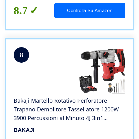
Legno (40 mm),14 Pezzi
8.7
Controlla Su Amazon
8
Bakaji Martello Rotativo Perforatore
Trapano Demolitore Tassellatore 1200W
3900 Percussioni al Minuto 4J 3in1
Foratura Martello Scalpello con Misuratore
BAKAJI
di profondità 4 Punte Valigetta