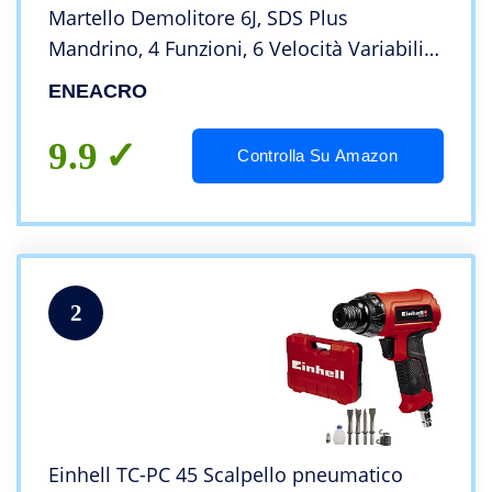
Martello Demolitore 6J, SDS Plus
Mandrino, 4 Funzioni, 6 Velocità Variabili
0-920giri/min, Sistema di Smorzamento
ENEACRO
Delle Vibrazioni e Frizione di Sicurezza
9.9
Controlla Su Amazon
2
Einhell TC-PC 45 Scalpello pneumatico