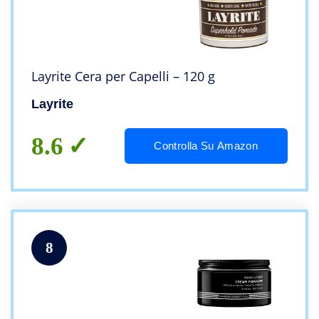
Layrite Cera per Capelli – 120 g
Layrite
8.6
Controlla Su Amazon
8