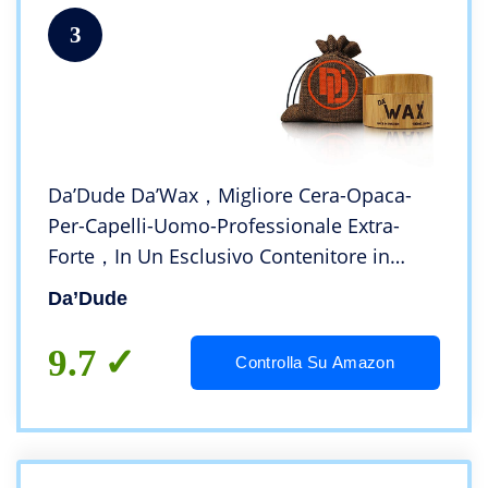
3
Da’Dude Da’Wax，Migliore Cera-Opaca-
Per-Capelli-Uomo-Professionale Extra-
Forte，In Un Esclusivo Contenitore in
Legno e Confezione Regalo
Da’Dude
9.7
Controlla Su Amazon