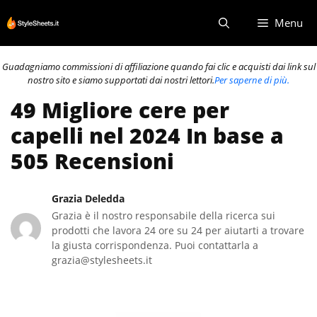
Vai
Menu
al
contenuto
Guadagniamo commissioni di affiliazione quando fai clic e acquisti dai link sul
nostro sito e siamo supportati dai nostri lettori.
Per saperne di più.
49 Migliore cere per
capelli nel 2024 In base a
505 Recensioni
Grazia Deledda
Grazia è il nostro responsabile della ricerca sui
prodotti che lavora 24 ore su 24 per aiutarti a trovare
la giusta corrispondenza. Puoi contattarla a
grazia@stylesheets.it