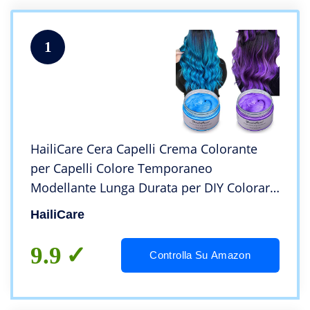
1
HailiCare Cera Capelli Crema Colorante
per Capelli Colore Temporaneo
Modellante Lunga Durata per DIY Colorare
e Modellare, Facilità di Pulizia Nessun
HailiCare
Inquinamento Composizione Vegetale
(Blu+ Viola)
9.9
Controlla Su Amazon