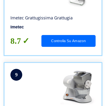
Imetec Grattugissima Grattugia
Imetec
8.7
Controlla Su Amazon
9