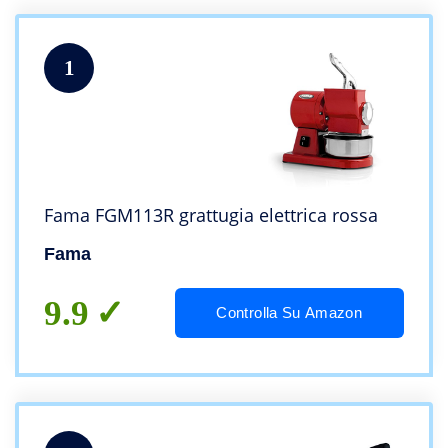
1
Fama FGM113R grattugia elettrica rossa
Fama
9.9
Controlla Su Amazon