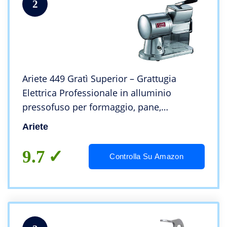
2
Ariete 449 Gratì Superior – Grattugia
Elettrica Professionale in alluminio
pressofuso per formaggio, pane,
cioccolata, frutta secca, 350 watt – Argento
Ariete
Spazzolato Lucido
9.7
Controlla Su Amazon