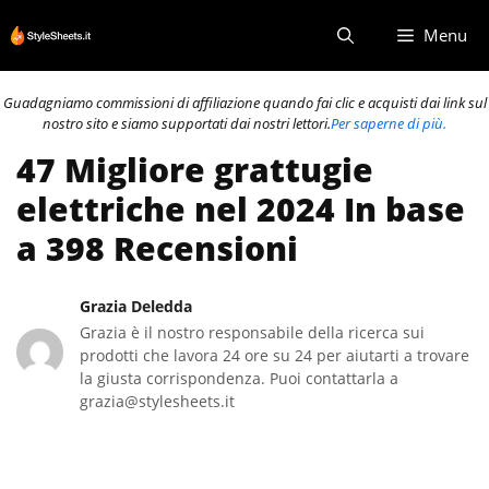
Vai
Menu
al
contenuto
Guadagniamo commissioni di affiliazione quando fai clic e acquisti dai link sul
nostro sito e siamo supportati dai nostri lettori.
Per saperne di più.
47 Migliore grattugie
elettriche nel 2024 In base
a 398 Recensioni
Grazia Deledda
Grazia è il nostro responsabile della ricerca sui
prodotti che lavora 24 ore su 24 per aiutarti a trovare
la giusta corrispondenza. Puoi contattarla a
grazia@stylesheets.it