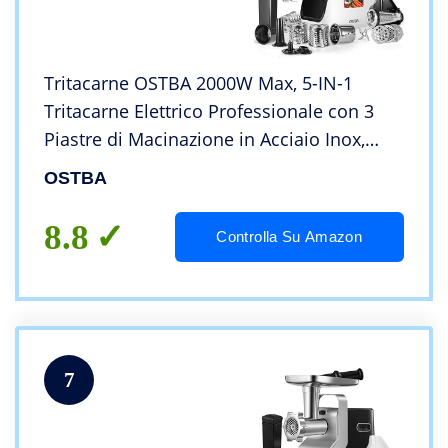
Tritacarne OSTBA 2000W Max, 5-IN-1
Tritacarne Elettrico Professionale con 3
Piastre di Macinazione in Acciaio Inox,
Macchina Salsiccia, Grattugia,
OSTBA
Passapomodoro, Attacco per Salsiccia e
Kubbe, Bianco
8.8
Controlla Su Amazon
7