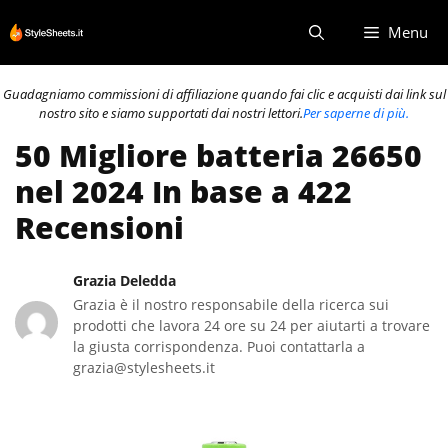
Vai
Menu
al
contenuto
Guadagniamo commissioni di affiliazione quando fai clic e acquisti dai link sul
nostro sito e siamo supportati dai nostri lettori.
Per saperne di più.
50 Migliore batteria 26650
nel 2024 In base a 422
Recensioni
Grazia Deledda
Grazia è il nostro responsabile della ricerca sui
prodotti che lavora 24 ore su 24 per aiutarti a trovare
la giusta corrispondenza. Puoi contattarla a
grazia@stylesheets.it