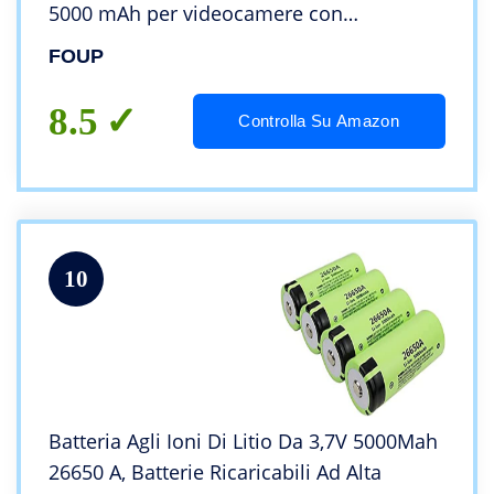
5000 mAh per videocamere con
telecomando a luce LED – 2 pezzi
FOUP
8.5
Controlla Su Amazon
10
Batteria Agli Ioni Di Litio Da 3,7V 5000Mah
26650 A, Batterie Ricaricabili Ad Alta