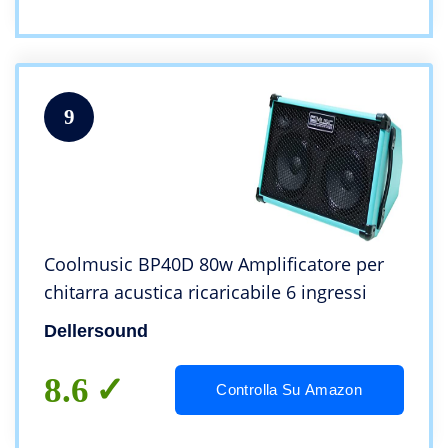
9
Coolmusic BP40D 80w Amplificatore per
chitarra acustica ricaricabile 6 ingressi
Dellersound
8.6
Controlla Su Amazon