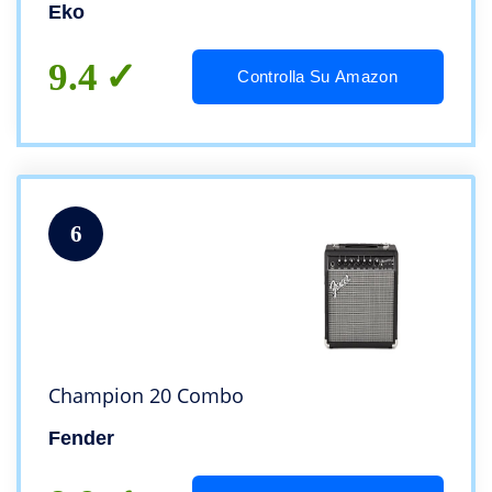
812mm, Colore Natural
Eko
9.4
Controlla Su Amazon
6
Champion 20 Combo
Fender