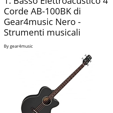
1. Basso Elettroacustico 4
Corde AB-100BK di
Gear4music Nero
-
Strumenti musicali
By gear4music