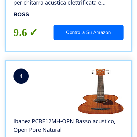
per chitarra acustica elettrificata e
microfono per la voce
BOSS
9.6
Controlla Su Amazon
4
Ibanez PCBE12MH-OPN Basso acustico,
Open Pore Natural