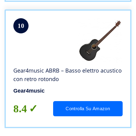
10
Gear4music ABRB – Basso elettro acustico
con retro rotondo
Gear4music
8.4
Controlla Su Amazon