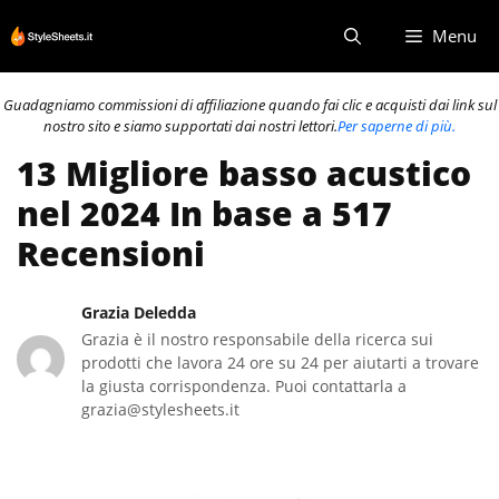
Vai
Menu
al
contenuto
Guadagniamo commissioni di affiliazione quando fai clic e acquisti dai link sul
nostro sito e siamo supportati dai nostri lettori.
Per saperne di più.
13 Migliore basso acustico
nel 2024 In base a 517
Recensioni
Grazia Deledda
Grazia è il nostro responsabile della ricerca sui
prodotti che lavora 24 ore su 24 per aiutarti a trovare
la giusta corrispondenza. Puoi contattarla a
grazia@stylesheets.it