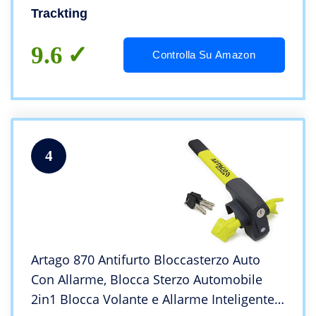
Canone – No cavi – Lo attivi in 5 minuti –
Trackting
Notifiche di parcheggio – Chiamata
telefonica di allarme – Tracciamento in
9.6
Controlla Su Amazon
tempo reale in caso di furto – Sempre
Attivo – Batteria record che dura mesi
4
Artago 870 Antifurto Bloccasterzo Auto
Con Allarme, Blocca Sterzo Automobile
2in1 Blocca Volante e Allarme Inteligente