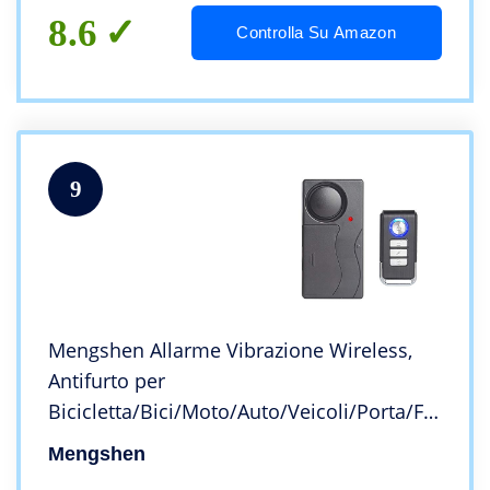
8.6
Controlla Su Amazon
9
Mengshen Allarme Vibrazione Wireless,
Antifurto per
Bicicletta/Bici/Moto/Auto/Veicoli/Porta/Fin
estra, Voce Alta 110db (Telecomando
Mengshen
Incluso)