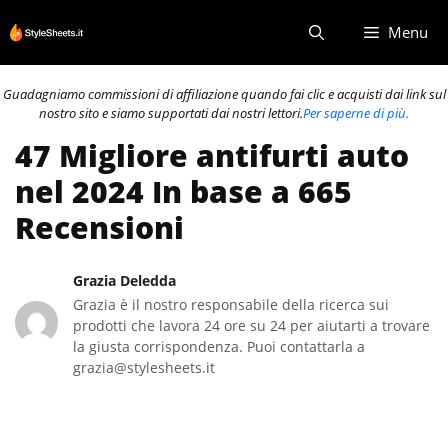
Vai
Menu
al
contenuto
Guadagniamo commissioni di affiliazione quando fai clic e acquisti dai link sul
nostro sito e siamo supportati dai nostri lettori.
Per saperne di più.
47 Migliore antifurti auto
nel 2024 In base a 665
Recensioni
Grazia Deledda
Grazia è il nostro responsabile della ricerca sui
prodotti che lavora 24 ore su 24 per aiutarti a trovare
la giusta corrispondenza. Puoi contattarla a
grazia@stylesheets.it