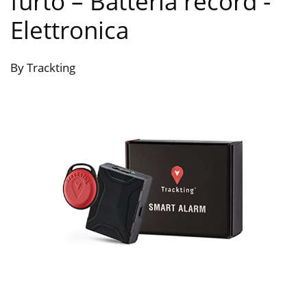
furto – Batteria record
-
Elettronica
By Trackting