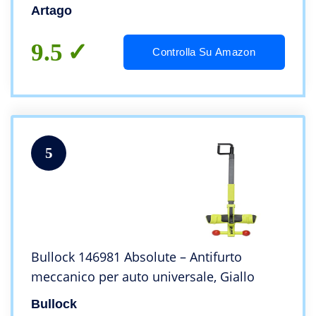
120 dB Bloccasterzo Auto Antifurto Blocca
Artago
Volante Auto di Fascia Alta
9.5
Controlla Su Amazon
5
Bullock 146981 Absolute – Antifurto
meccanico per auto universale, Giallo
Bullock