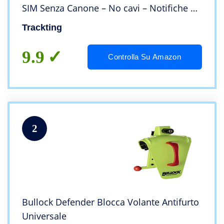
SIM Senza Canone – No cavi – Notifiche di
parcheggio – Chiamata di allarme e Live
Trackting
tracking in caso di furto – Batteria record
9.9
Controlla Su Amazon
2
Bullock Defender Blocca Volante Antifurto
Universale