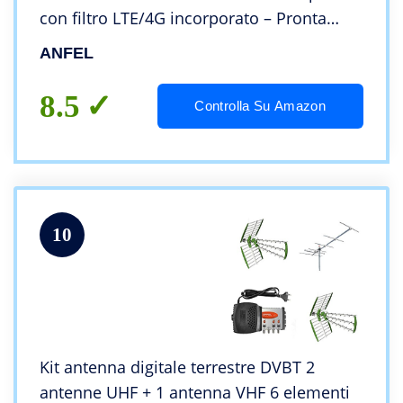
con filtro LTE/4G incorporato – Pronta
all’uso in soli 5 secondi
ANFEL
8.5
Controlla Su Amazon
10
Kit antenna digitale terrestre DVBT 2
antenne UHF + 1 antenna VHF 6 elementi