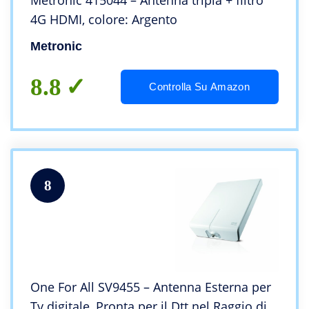
Metronic 415044 – Antenna tripla + filtro
4G HDMI, colore: Argento
Metronic
8.8
Controlla Su Amazon
8
One For All SV9455 – Antenna Esterna per
Tv digitale, Pronta per il Dtt nel Raggio di