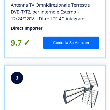
Antenna TV Omnidirezionale Terrestre
DVB-T/T2, per Interno e Esterno –
12/24/220V – Filtro LTE 4G integrato –
Impermeabile, con Protezione Anti-UV –
Direct Importer
Kit Completo di Cavi e Potente
Amplificatore
9.7
Controlla Su Amazon
3