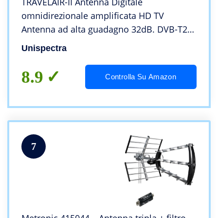
TRAVELAIR-II Antenna Digitale
omnidirezionale amplificata HD TV
Antenna ad alta guadagno 32dB. DVB-T2
UHF FM DAB. 12V / 24V. Ideale per camper
Unispectra
camper roulotte barca di Unispectra
(Antenna)
8.9
Controlla Su Amazon
7