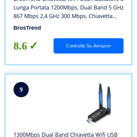
Lunga Portata 1200Mbps, Dual Band 5 GHz
867 Mbps 2,4 GHz 300 Mbps, Chiavetta
Wireless per PC Desktop e Laptop con
BrosTrend
Windows 11/10/8.1/8/7, 2 Antenne WiFi
5dBi
8.6
Controlla Su Amazon
9
1300Mbps Dual Band Chiavetta Wifi USB