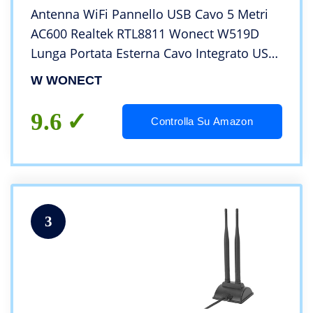
Antenna WiFi Pannello USB Cavo 5 Metri
AC600 Realtek RTL8811 Wonect W519D
Lunga Portata Esterna Cavo Integrato USB
Attivo Doppia Banda 2.4Ghz + 5Ghz
W WONECT
Realtek RTL8811AU Compatibile Audio
9.6
Controlla Su Amazon
3