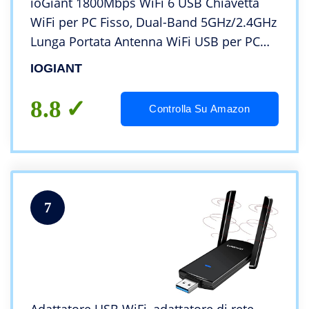
ioGiant 1800Mbps WiFi 6 USB Chiavetta
WiFi per PC Fisso, Dual-Band 5GHz/2.4GHz
Lunga Portata Antenna WiFi USB per PC
Alto Guadagno Internet Ricevitore
IOGIANT
Adattatore Dongle Supporta SOLO
Windows 11/10
8.8
Controlla Su Amazon
7