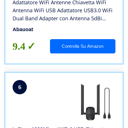
Adattatore WiFi Antenne Chiavetta WiFi
Antenna WiFi USB Adattatore USB3.0 WiFi
Dual Band Adapter con Antenna 5dBi
1200Mpbs/2.4GHZ 866Mbps/5.8GHZ
Abauoat
802.11ac per Windows XP/Vista/7/8/10
Linx MacOSX
9.4
Controlla Su Amazon
6