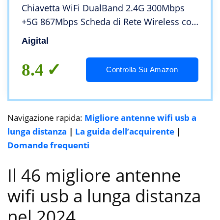
Chiavetta WiFi DualBand 2.4G 300Mbps
+5G 867Mbps Scheda di Rete Wireless con
2 Antenne WiFi 5dBi, Base USB 3.0 con
Aigital
Cavo da 65 cm per PC Desktop
Windows/Mac OS
8.4
Controlla Su Amazon
Navigazione rapida:
Migliore antenne wifi usb a
lunga distanza
|
La guida dell’acquirente
|
Domande frequenti
Il 46 migliore antenne
wifi usb a lunga distanza
nel 2024