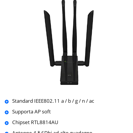
Standard IEEE802.11 a / b / g / n / ac
Supporta AP soft
Chipset RTL8814AU
Antenne 4 * 6Dbi ad alto guadagno