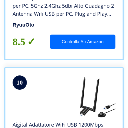
per PC, 5Ghz 2.4Ghz 5dbi Alto Guadagno 2
Antenna Wifi USB per PC, Plug and Play
Chiavetta Wifi per PC Fisso, 3.0 USB Wifi
RyuuOto
per PC, per Windows 11 10 8 7 Vista XP
8.5
Controlla Su Amazon
10
Aigital Adattatore WiFi USB 1200Mbps,