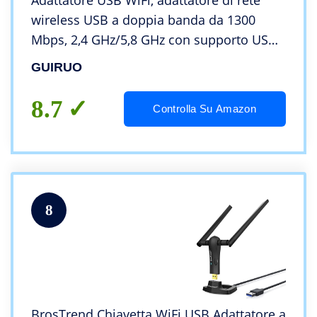
Adattatore USB WiFi, adattatore di rete
wireless USB a doppia banda da 1300
Mbps, 2,4 GHz/5,8 GHz con supporto USB
3.0, cavo di prolunga antenna doppia e ad
GUIRUO
alto guadagno per laptop desktop PC
8.7
Controlla Su Amazon
8
BrosTrend Chiavetta WiFi USB Adattatore a