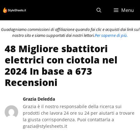
Vai
Menu
al
contenuto
Guadagniamo commissioni di affiliazione quando fai clic e acquisti dai link sul
nostro sito e siamo supportati dai nostri lettori.
Per saperne di più.
48 Migliore sbattitori
elettrici con ciotola nel
2024 In base a 673
Recensioni
Grazia Deledda
Grazia è il nostro responsabile della ricerca sui
prodotti che lavora 24 ore su 24 per aiutarti a trovare
la giusta corrispondenza. Puoi contattarla a
grazia@stylesheets.it