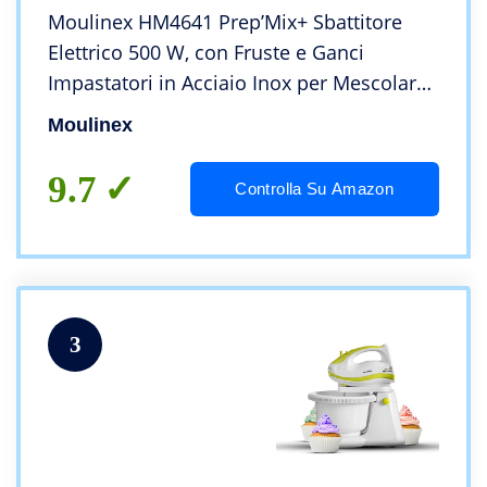
Moulinex HM4641 Prep’Mix+ Sbattitore
Elettrico 500 W, con Fruste e Ganci
Impastatori in Acciaio Inox per Mescolare,
Sbattere e Montare, Recipiente
Moulinex
Autorotante da 2.5 L, 5 Velocità e
Impostazione Turbo
9.7
Controlla Su Amazon
3