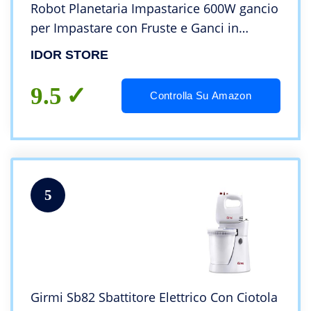
Robot Planetaria Impastarice 600W gancio
per Impastare con Fruste e Ganci in
Acciaio Inox per Impasti Morbidi e Duri
IDOR STORE
9.5
Controlla Su Amazon
5
Girmi Sb82 Sbattitore Elettrico Con Ciotola