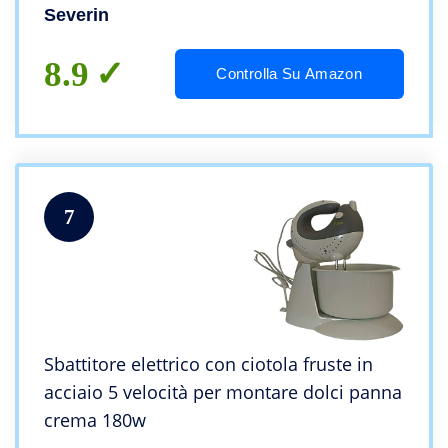
ciotola, 5 livelli di velocità e tasto Turbo,
Severin
Bianco
8.9
Controlla Su Amazon
7
Sbattitore elettrico con ciotola fruste in
acciaio 5 velocità per montare dolci panna
crema 180w