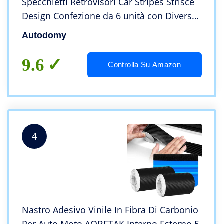
Specchietti Retrovisori Car Stripes Strisce
Design Confezione da 6 unità con Diverse
larghezze per Auto (Rosso)
Autodomy
9.6
Controlla Su Amazon
4
Nastro Adesivo Vinile In Fibra Di Carbonio