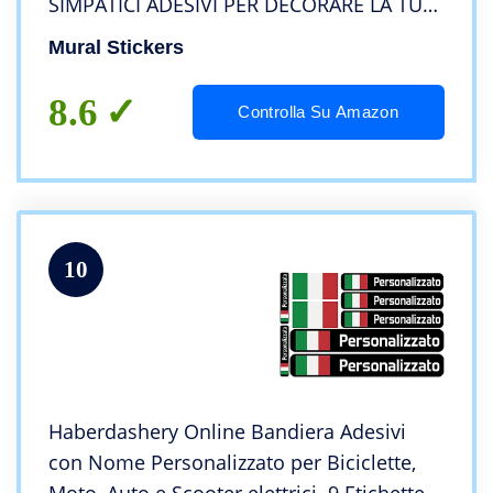
SIMPATICI ADESIVI PER DECORARE LA TUA
AUTO – FACILE APPLICAZIONE – KIT DA 2
Mural Stickers
PEZZI DESTRO E SINISTRO – 12X6 CM
NERO
8.6
Controlla Su Amazon
10
Haberdashery Online Bandiera Adesivi
con Nome Personalizzato per Biciclette,