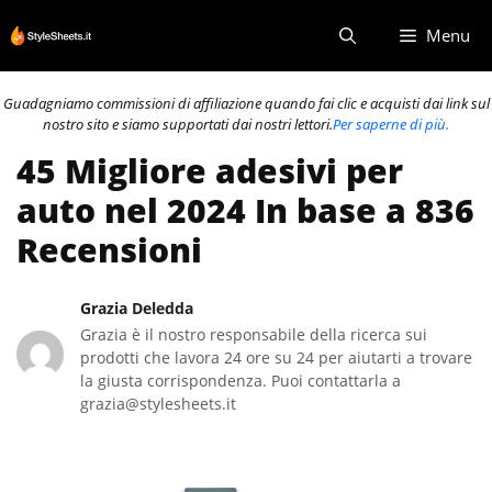
Vai
Menu
al
contenuto
Guadagniamo commissioni di affiliazione quando fai clic e acquisti dai link sul
nostro sito e siamo supportati dai nostri lettori.
Per saperne di più.
45 Migliore adesivi per
auto nel 2024 In base a 836
Recensioni
Grazia Deledda
Grazia è il nostro responsabile della ricerca sui
prodotti che lavora 24 ore su 24 per aiutarti a trovare
la giusta corrispondenza. Puoi contattarla a
grazia@stylesheets.it