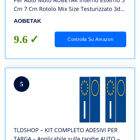
Per Auto Moto AOBETAK Interno Esterno 5
Cm 7 Cm Rotolo Mix Size Testurizzato 3d
Carbon Adesiva Pellicola Protettiva Strisce
AOBETAK
Nero Opaco
9.6
Controlla Su Amazon
5
TLDSHOP – KIT COMPLETO ADESIVI PER
TARGA – Applicabile sulle targhe AUTO –