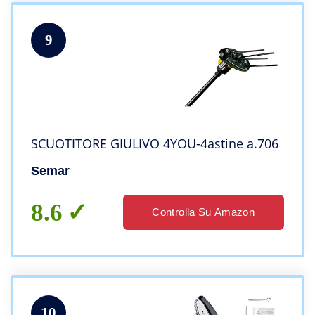
9
SCUOTITORE GIULIVO 4YOU-4astine a.706
Semar
8.6
Controlla Su Amazon
10