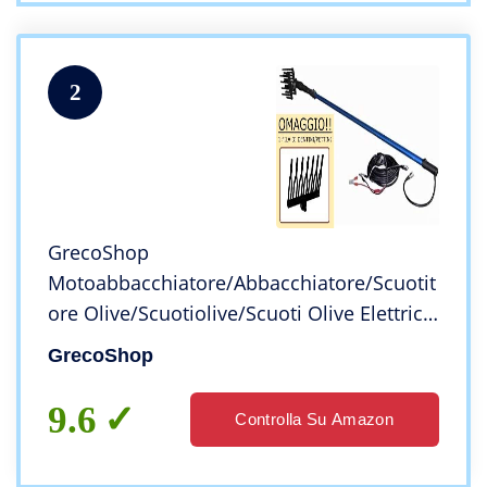
2
GrecoShop
Motoabbacchiatore/Abbacchiatore/Scuotit
ore Olive/Scuotiolive/Scuoti Olive Elettrico
12V – ZLOME04 (cod.:3411)
GrecoShop
9.6
Controlla Su Amazon