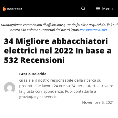
Vai
Menu
al
contenuto
Guadagniamo commissioni di affiliazione quando fai clic e acquisti dai link sul
nostro sito e siamo supportati dai nostri lettori.
Per saperne di più.
34 Migliore abbacchiatori
elettrici nel 2022 In base a
532 Recensioni
Grazia Deledda
Grazia è il nostro responsabile della ricerca sui
prodotti che lavora 24 ore su 24 per aiutarti a trovare
la giusta corrispondenza. Puoi contattarla a
grazia@stylesheets.it
Novembre 5, 2021