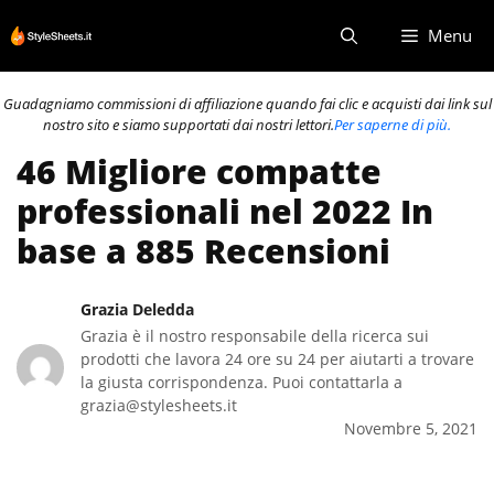
Vai
Menu
al
contenuto
Guadagniamo commissioni di affiliazione quando fai clic e acquisti dai link sul
nostro sito e siamo supportati dai nostri lettori.
Per saperne di più.
46 Migliore compatte
professionali nel 2022 In
base a 885 Recensioni
Grazia Deledda
Grazia è il nostro responsabile della ricerca sui
prodotti che lavora 24 ore su 24 per aiutarti a trovare
la giusta corrispondenza. Puoi contattarla a
grazia@stylesheets.it
Novembre 5, 2021