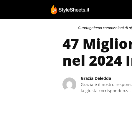
Vai
al
contenuto
Guadagniamo commissioni di affili
47 Miglior
nel 2024 
Grazia Deledda
Grazia è il nostro responsa
la giusta corrispondenza. 