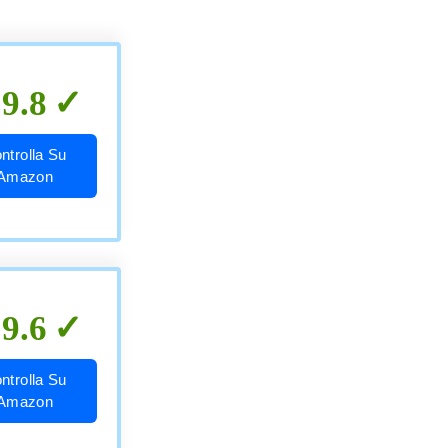
9.8
ntrolla Su
Amazon
9.6
ntrolla Su
Amazon