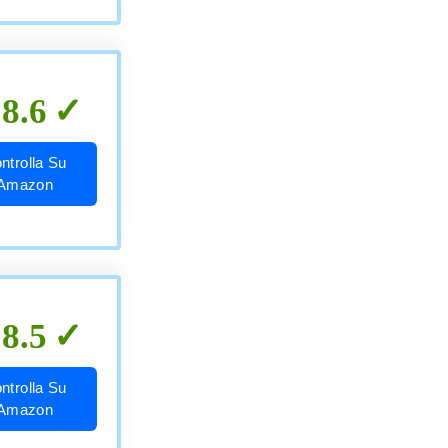
8.6
ntrolla Su
Amazon
8.5
ntrolla Su
Amazon