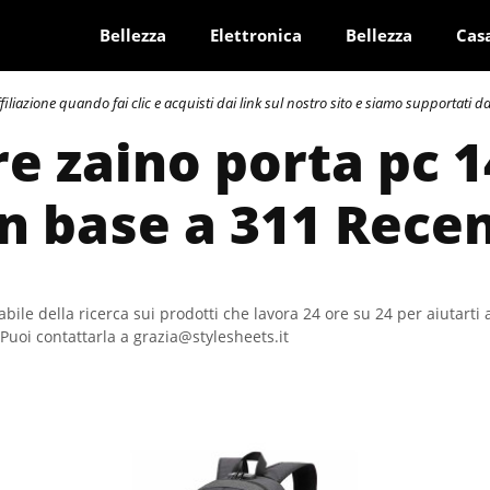
Bellezza
Elettronica
Bellezza
Cas
azione quando fai clic e acquisti dai link sul nostro sito e siamo supportati dai 
e zaino porta pc 14
In base a 311 Rece
bile della ricerca sui prodotti che lavora 24 ore su 24 per aiutarti 
Puoi contattarla a grazia@stylesheets.it