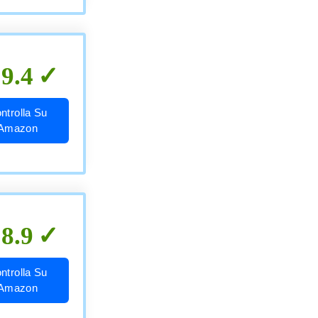
9.4
ntrolla Su
Amazon
8.9
ntrolla Su
Amazon