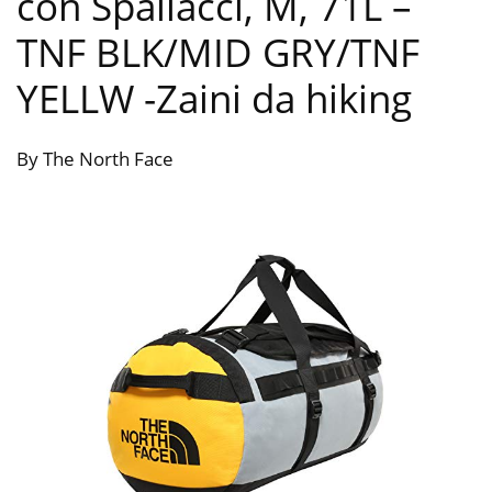
con Spallacci, M, 71L –
TNF BLK/MID GRY/TNF
YELLW
-Zaini da hiking
By The North Face