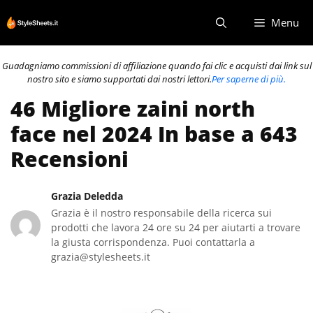
Vai
Menu
al
contenuto
Guadagniamo commissioni di affiliazione quando fai clic e acquisti dai link sul
nostro sito e siamo supportati dai nostri lettori.
Per saperne di più.
46 Migliore zaini north
face nel 2024 In base a 643
Recensioni
Grazia Deledda
Grazia è il nostro responsabile della ricerca sui
prodotti che lavora 24 ore su 24 per aiutarti a trovare
la giusta corrispondenza. Puoi contattarla a
grazia@stylesheets.it