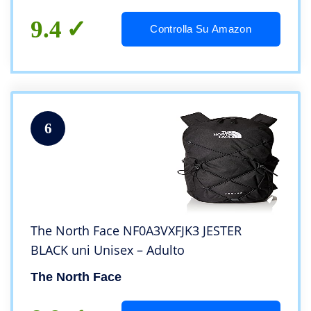
9.4
Controlla Su Amazon
6
The North Face NF0A3VXFJK3 JESTER
BLACK uni Unisex – Adulto
The North Face