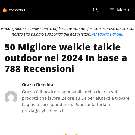
Vai
Menu
al
contenuto
Guadagniamo commissioni di affiliazione quando fai clic e acquisti dai link sul
nostro sito e siamo supportati dai nostri lettori.
Per saperne di più.
50 Migliore walkie talkie
outdoor nel 2024 In base a
788 Recensioni
Grazia Deledda
Grazia è il nostro responsabile della ricerca sui
prodotti che lavora 24 ore su 24 per aiutarti a trovare
la giusta corrispondenza. Puoi contattarla a
grazia@stylesheets.it