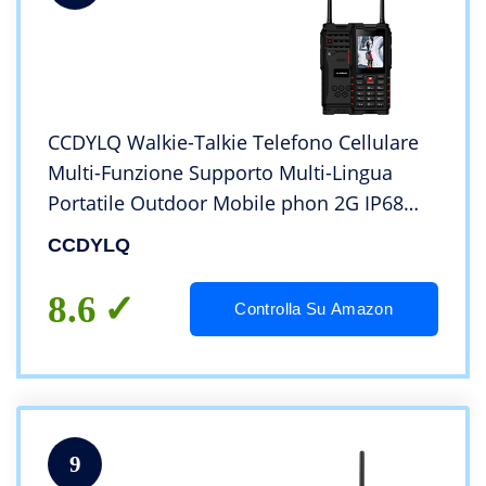
CCDYLQ Walkie-Talkie Telefono Cellulare
Multi-Funzione Supporto Multi-Lingua
Portatile Outdoor Mobile phon 2G IP68
Robusto Batteria 4500mAn Forte
CCDYLQ
Segnale,Red
8.6
Controlla Su Amazon
9