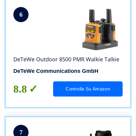
6
DeTeWe Outdoor 8500 PMR Walkie Talkie
DeTeWe Communications GmbH
8.8
Controlla Su Amazon
7