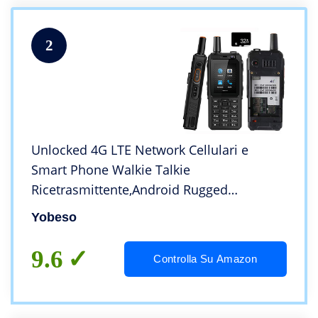
2
Unlocked 4G LTE Network Cellulari e
Smart Phone Walkie Talkie
Ricetrasmittente,Android Rugged
Waterproof Two-Way Radio PTT Outdoor
Yobeso
Keyboard Dustproof Shockproof Mobile
Cell Phone,Zello, Dual Sim, GPS
9.6
Controlla Su Amazon