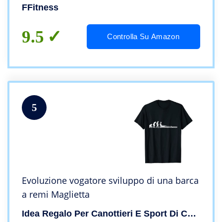
Total Body Trainer Crunch FLMD412N
FFitness
9.5
Controlla Su Amazon
5
Evoluzione vogatore sviluppo di una barca
a remi Maglietta
Idea Regalo Per Canottieri E Sport Di Canottaggio