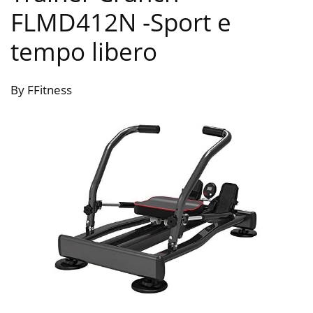
FLMD412N
-Sport e
tempo libero
By FFitness