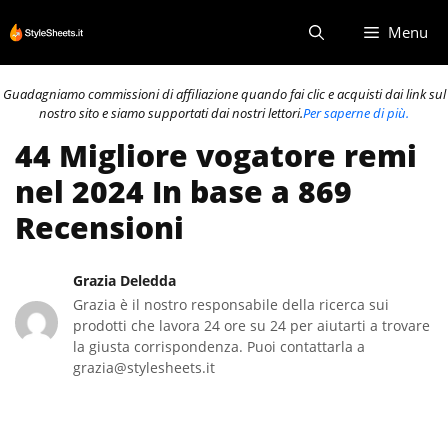
Vai
Menu
al
contenuto
Guadagniamo commissioni di affiliazione quando fai clic e acquisti dai link sul
nostro sito e siamo supportati dai nostri lettori.
Per saperne di più.
44 Migliore vogatore remi
nel 2024 In base a 869
Recensioni
Grazia Deledda
Grazia è il nostro responsabile della ricerca sui
prodotti che lavora 24 ore su 24 per aiutarti a trovare
la giusta corrispondenza. Puoi contattarla a
grazia@stylesheets.it