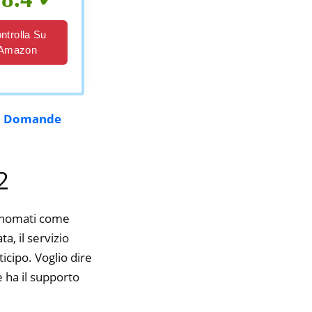
ntrolla Su
Amazon
|
Domande
2
rinomati come
, il servizio
icipo. Voglio dire
 ha il supporto