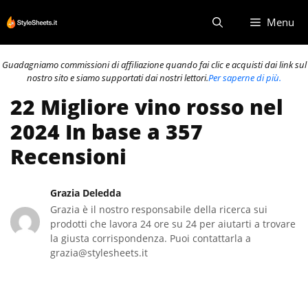
Vai
Menu
al
contenuto
Guadagniamo commissioni di affiliazione quando fai clic e acquisti dai link sul
nostro sito e siamo supportati dai nostri lettori.
Per saperne di più.
22 Migliore vino rosso nel
2024 In base a 357
Recensioni
Grazia Deledda
Grazia è il nostro responsabile della ricerca sui
prodotti che lavora 24 ore su 24 per aiutarti a trovare
la giusta corrispondenza. Puoi contattarla a
grazia@stylesheets.it