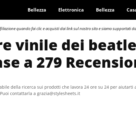
Bellezza
Elettronica
Bellezza
Cas
azione quando fai clic e acquisti dai link sul nostro sito e siamo supportati dai 
e vinile dei beatl
ase a 279 Recensio
bile della ricerca sui prodotti che lavora 24 ore su 24 per aiutarti 
Puoi contattarla a grazia@stylesheets.it