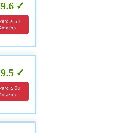
9.6
ntrolla Su
Amazon
9.5
ntrolla Su
Amazon