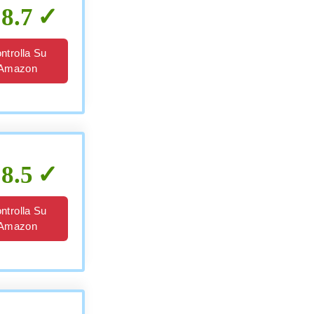
8.7
ntrolla Su
Amazon
8.5
ntrolla Su
Amazon