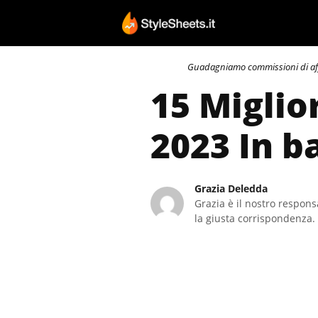
Vai
al
contenuto
Guadagniamo commissioni di affili
15 Miglior
2023 In b
Grazia Deledda
Grazia è il nostro responsa
la giusta corrispondenza. 