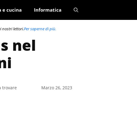
a e cucina
Informatica
nostri lettori.
Per saperne di più.
es nel
ni
a trovare
Marzo 26, 2023