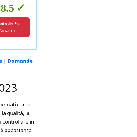
8.5
ntrolla Su
Amazon
e
|
Domande
2023
rinomati come
a qualità, la
 controllare in
e è abbastanza