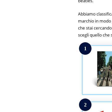
beatles.
Abbiamo classifica
marchio in modo da
che stai cercando.
scegli quello che s
1
2