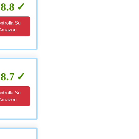
8.8
ntrolla Su
Amazon
8.7
ntrolla Su
Amazon