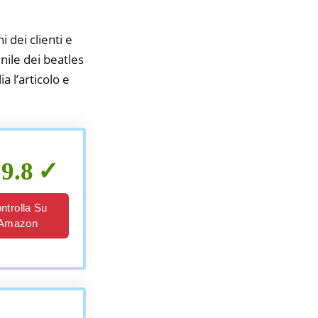
i dei clienti e
nile dei beatles
a l’articolo e
9.8
ntrolla Su
Amazon