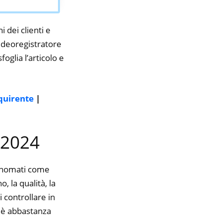
i dei clienti e
videoregistratore
oglia l’articolo e
cquirente
|
l 2024
rinomati come
 la qualità, la
 controllare in
e è abbastanza