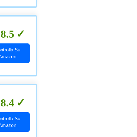
8.5
ntrolla Su
Amazon
8.4
ntrolla Su
Amazon