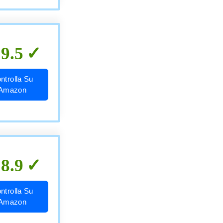
9.5
ntrolla Su
Amazon
8.9
ntrolla Su
Amazon