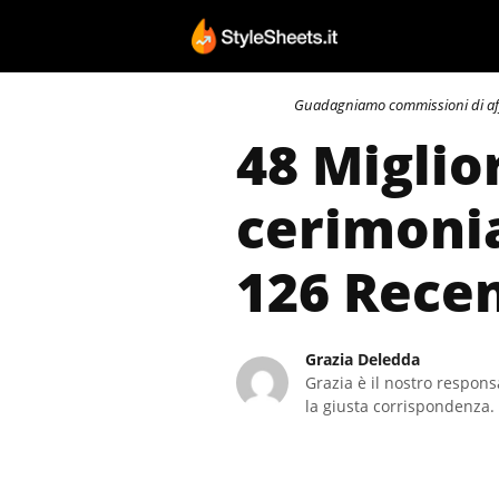
Vai
al
contenuto
Guadagniamo commissioni di affili
48 Miglio
cerimonia
126 Recen
Grazia Deledda
Grazia è il nostro responsa
la giusta corrispondenza. 