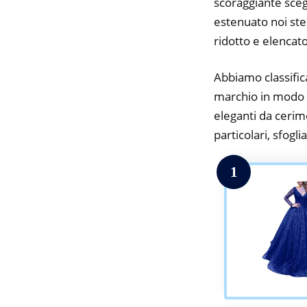
scoraggiante scegl
estenuato noi stes
ridotto e elencato
Abbiamo classifica
marchio in modo da
eleganti da cerim
particolari, sfogli
1