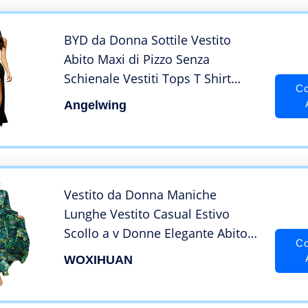
BYD da Donna Sottile Vestito
Abito Maxi di Pizzo Senza
Schienale Vestiti Tops T Shirt
Co
Vestiti Da Cocktail Abito Da Sera
Angelwing
Partito Festa Banchetto
Vestito da Donna Maniche
Lunghe Vestito Casual Estivo
Scollo a v Donne Elegante Abito
Co
da Cerimonia Sera Lungo
WOXIHUAN
Schienale Fascia Vestito Estivo
Casual Floreale Fiori Fantasia per