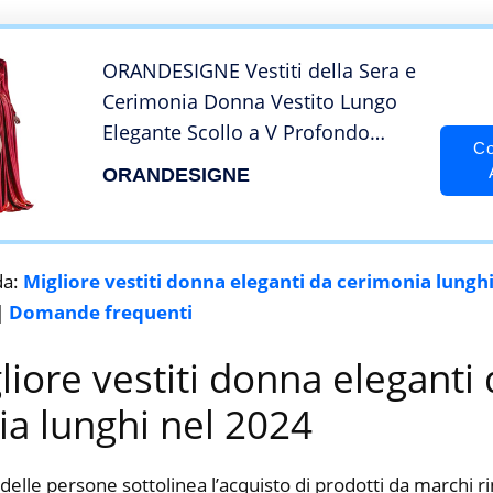
Casual Cocktail Festa
ORANDESIGNE Vestiti della Sera e
Cerimonia Donna Vestito Lungo
Elegante Scollo a V Profondo
Co
Vestito A Pieghe Velluto Abito
ORANDESIGNE
Monospalla Spacco Laterale Abito
Maxi Damigella Inverno E Rosso S
da:
Migliore vestiti donna eleganti da cerimonia lungh
|
Domande frequenti
gliore vestiti donna eleganti
a lunghi nel 2024
delle persone sottolinea l’acquisto di prodotti da marchi 