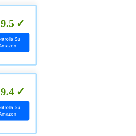
9.5
ntrolla Su
Amazon
9.4
ntrolla Su
Amazon