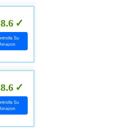
8.6
ntrolla Su
Amazon
8.6
ntrolla Su
Amazon