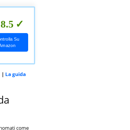
8.5
ntrolla Su
Amazon
i
|
La guida
 da
rinomati come