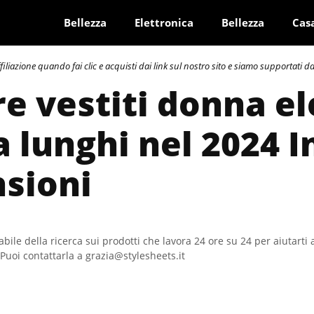
Bellezza
Elettronica
Bellezza
Cas
azione quando fai clic e acquisti dai link sul nostro sito e siamo supportati dai 
re vestiti donna e
 lunghi nel 2024 I
sioni
bile della ricerca sui prodotti che lavora 24 ore su 24 per aiutarti 
Puoi contattarla a grazia@stylesheets.it