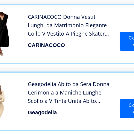
CARINACOCO Donna Vestiti
Lunghi da Matrimonio Elegante
Collo V Vestito A Pieghe Skater
Co
Abito Maxi Damigella Sera
CARINACOCO
Cerimonia Inverno Nero M
Geagodelia Abito da Sera Donna
Cerimonia a Maniche Lunghe
Scollo a V Tinta Unita Abito
Co
Tubino Elegante e Raffinata S-XL
Geagodelia
Vestito per Festa Matrimonio
(Beige, M)