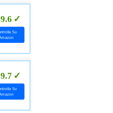
9.6
ntrolla Su
Amazon
9.7
ntrolla Su
Amazon