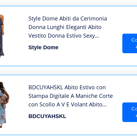
Spiaggia e Cocktail
Style Dome Abiti da Cerimonia
Donna Lunghi Eleganti Abito
Vestito Donna Estivo Sexy
Co
Cerimonia Lungo Blu navy-
Style Dome
B91654 S
BDCUYAHSKL Abito Estivo con
Stampa Digitale A Maniche Corte
con Scollo A V E Volant Abito
Co
retrò Floreale da Donna Elegante
BDCUYAHSKL