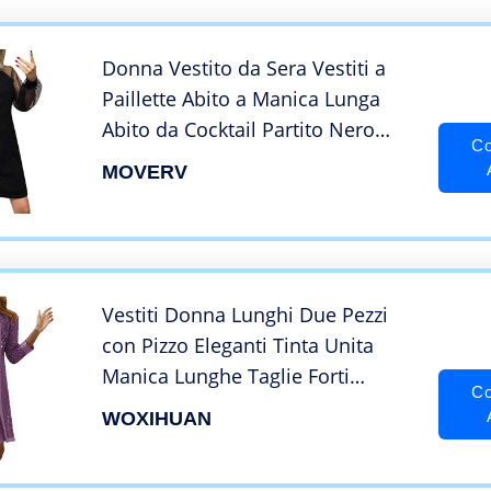
Donna Vestito da Sera Vestiti a
Paillette Abito a Manica Lunga
Abito da Cocktail Partito Nero
Co
Business Dress Abito Vintage
MOVERV
Eleganti Manica Lunga
Vestiti Donna Lunghi Due Pezzi
con Pizzo Eleganti Tinta Unita
Manica Lunghe Taglie Forti
Co
Vestito Donna Elegante Lungo
WOXIHUAN
Vestito Donna Elegante Vintage
Abito da Cerimonia Sera Abiti