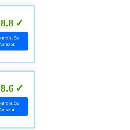
8.8
ntrolla Su
Amazon
8.6
ntrolla Su
Amazon