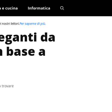
a e cucina
Informatica
nostri lettori.
Per saperne di più.
leganti da
n base a
a trovare