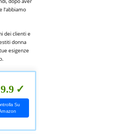
indi, dopo aver
ne l’abbiamo
i dei clienti e
estiti donna
 tue esigenze
o.
9.9
ntrolla Su
Amazon