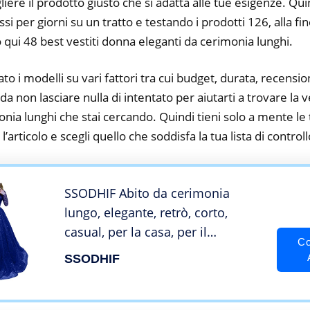
iere il prodotto giusto che si adatta alle tue esigenze. Qu
si per giorni su un tratto e testando i prodotti 126, alla fi
 qui 48 best vestiti donna eleganti da cerimonia lunghi.
to i modelli su vari fattori tra cui budget, durata, recension
 non lasciare nulla di intentato per aiutarti a trovare la v
onia lunghi che stai cercando. Quindi tieni solo a mente le
a l’articolo e scegli quello che soddisfa la tua lista di controll
SSODHIF Abito da cerimonia
lungo, elegante, retrò, corto,
casual, per la casa, per il
Co
compleanno, per il matrimonio,
SSODHIF
per il tempo libero, Blu, S