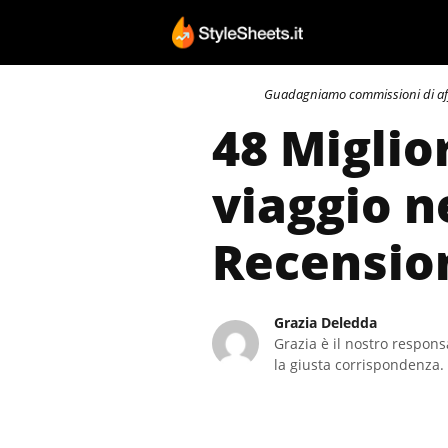
Vai
al
contenuto
Guadagniamo commissioni di affili
48 Miglio
viaggio n
Recensio
Grazia Deledda
Grazia è il nostro responsa
la giusta corrispondenza. 