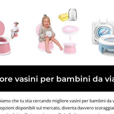
niamo che tu stia cercando migliore vasini per bambini da v
opzioni disponibili sul mercato, diventa davvero scoraggian