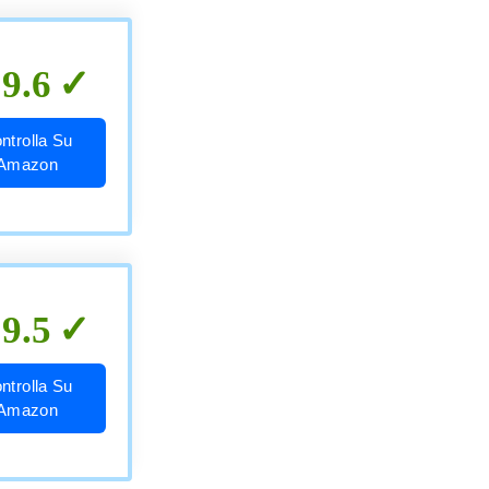
9.6
ntrolla Su
Amazon
9.5
ntrolla Su
Amazon