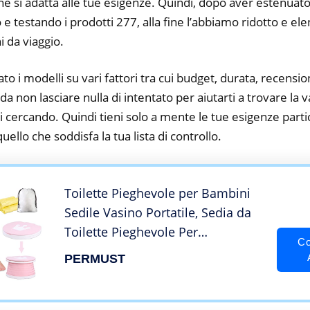
he si adatta alle tue esigenze. Quindi, dopo aver estenuato
o e testando i prodotti 277, alla fine l’abbiamo ridotto e el
i da viaggio.
to i modelli su vari fattori tra cui budget, durata, recension
 non lasciare nulla di intentato per aiutarti a trovare la 
i cercando. Quindi tieni solo a mente le tue esigenze partico
 quello che soddisfa la tua lista di controllo.
Toilette Pieghevole per Bambini
Sedile Vasino Portatile, Sedia da
Toilette Pieghevole Per
Co
Addestramento Per Bambini
PERMUST
Vasino Da Viaggio Per Interni
All’aperto Con Custodia Da
Viaggio (rosa)