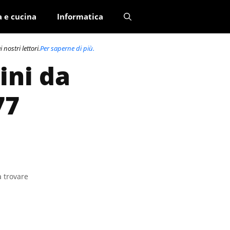
a e cucina
Informatica
nostri lettori.
Per saperne di più.
ini da
77
a trovare