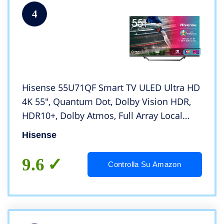
4
Hisense 55U71QF Smart TV ULED Ultra HD
4K 55″, Quantum Dot, Dolby Vision HDR,
HDR10+, Dolby Atmos, Full Array Local
Dimming, con Alexa integrata, Tuner DVB-
Hisense
T2/S2 HEVC Main10 [Esclusiva Amazon –
2022]
9.6
Controlla Su Amazon