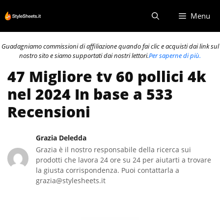
Vai
Menu
al
contenuto
Guadagniamo commissioni di affiliazione quando fai clic e acquisti dai link sul
nostro sito e siamo supportati dai nostri lettori.
Per saperne di più.
47 Migliore tv 60 pollici 4k
nel 2024 In base a 533
Recensioni
Grazia Deledda
Grazia è il nostro responsabile della ricerca sui
prodotti che lavora 24 ore su 24 per aiutarti a trovare
la giusta corrispondenza. Puoi contattarla a
grazia@stylesheets.it