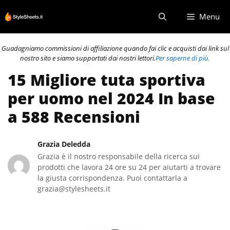
Vai
Menu
al
contenuto
Guadagniamo commissioni di affiliazione quando fai clic e acquisti dai link sul
nostro sito e siamo supportati dai nostri lettori.
Per saperne di più.
15 Migliore tuta sportiva
per uomo nel 2024 In base
a 588 Recensioni
Grazia Deledda
Grazia è il nostro responsabile della ricerca sui
prodotti che lavora 24 ore su 24 per aiutarti a trovare
la giusta corrispondenza. Puoi contattarla a
grazia@stylesheets.it