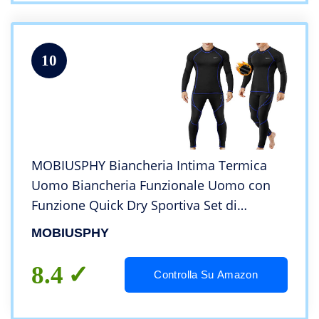
10
MOBIUSPHY Biancheria Intima Termica
Uomo Biancheria Funzionale Uomo con
Funzione Quick Dry Sportiva Set di
Biancheria Intima Base Layer Traspirante
MOBIUSPHY
Riscaldante Ideale per attività all’Aperto
Nero (S)
8.4
Controlla Su Amazon