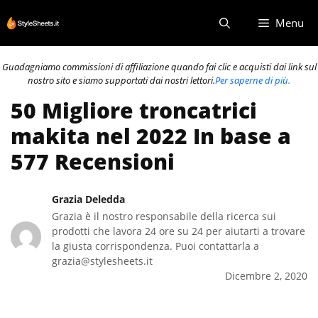
Vai
Menu
al
contenuto
Guadagniamo commissioni di affiliazione quando fai clic e acquisti dai link sul
nostro sito e siamo supportati dai nostri lettori.
Per saperne di più.
50 Migliore troncatrici
makita nel 2022 In base a
577 Recensioni
Grazia Deledda
Grazia è il nostro responsabile della ricerca sui
prodotti che lavora 24 ore su 24 per aiutarti a trovare
la giusta corrispondenza. Puoi contattarla a
grazia@stylesheets.it
Dicembre 2, 2020