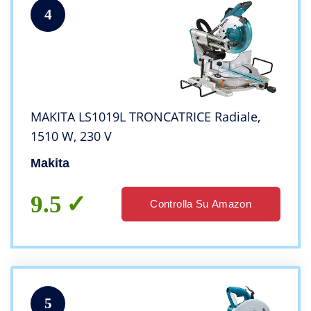
4
MAKITA LS1019L TRONCATRICE Radiale,
1510 W, 230 V
Makita
9.5
Controlla Su Amazon
5