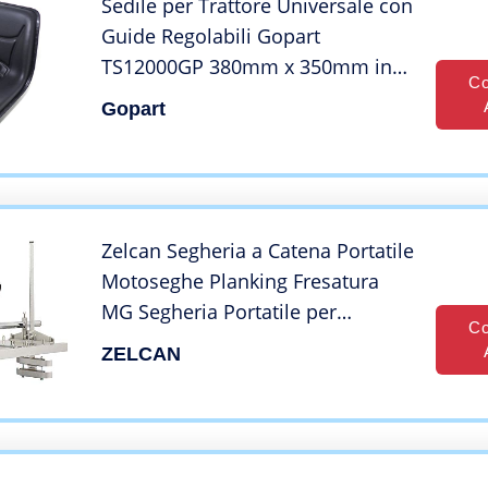
Sedile per Trattore Universale con
Guide Regolabili Gopart
TS12000GP 380mm x 350mm in
Co
PVC
Gopart
Zelcan Segheria a Catena Portatile
Motoseghe Planking Fresatura
MG Segheria Portatile per
Co
Motosega Tavolame Lame (14-36
ZELCAN
Pollici)