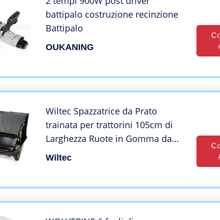
2 tempi 900W post driver
battipalo costruzione recinzione
Battipalo
Co
OUKANING
Wiltec Spazzatrice da Prato
trainata per trattorini 105cm di
Larghezza Ruote in Gomma da
Co
266×60,3mm
Wiltec