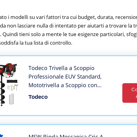
to i modelli su vari fattori tra cui budget, durata, recension
 non lasciare nulla di intentato per aiutarti a trovare la tr
 Quindi tieni solo a mente le tue esigenze particolari, sfogli
oddisfa la tua lista di controllo.
Todeco Trivella a Scoppio
Professionale EUV Standard,
Mototrivella a Scoppio con
Co
Extender e 3 Trapani 100, 150,
Todeco
200mm, Guanti, Paraorecchie,
Imbuti, 52ccm³ Cilindrata Trivella
a Mano, Rosso
MSW Binda Meccanica Cric A