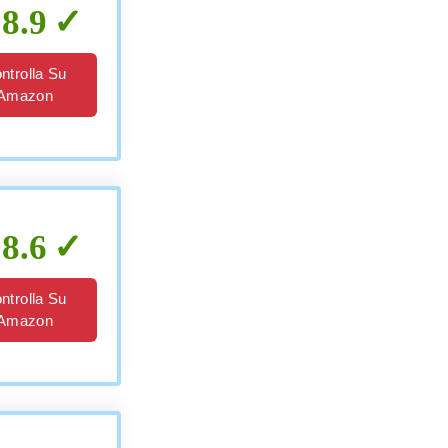
8.9
ntrolla Su
Amazon
8.6
ntrolla Su
Amazon