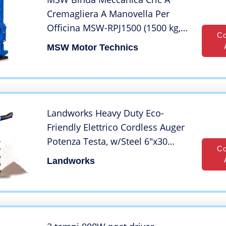
Cremagliera A Manovella Per
Officina MSW-RPJ1500 (1500 kg,
Co
Acciaio, 290 mm)
MSW Motor Technics
Landworks Heavy Duty Eco-
Friendly Elettrico Cordless Auger
Potenza Testa, w/Steel 6″x30
Co
Earth Auger agli ioni di Litio e
Landworks
caricabatteria per la Terra delle
Tane/Drilling & Post Hole Sca