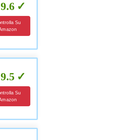
9.6
ntrolla Su
Amazon
9.5
ntrolla Su
Amazon