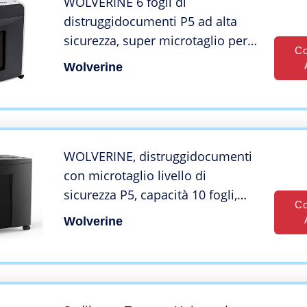
WOLVERINE 6 fogli di
distruggidocumenti P5 ad alta
sicurezza, super microtaglio per
Co
carta e carte di credito, lama di
Wolverine
manganese silenziosa,
contenitore estraibile con
capacità 20 l, SD9610
WOLVERINE, distruggidocumenti
con microtaglio livello di
sicurezza P5, capacità 10 fogli,
Co
funzionamento silenzioso, ciclo di
Wolverine
lavoro 40 minuti, cestino
rimovibile da 22 L, SD9112, nero