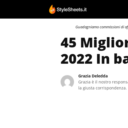
Vai
al
contenuto
Guadagniamo commissioni di affili
45 Miglio
2022 In b
Grazia Deledda
Grazia è il nostro responsa
la giusta corrispondenza. 