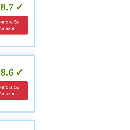
8.7
ntrolla Su
Amazon
8.6
ntrolla Su
Amazon