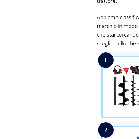
trattore.
Abbiamo classifica
marchio in modo da
che stai cercando.
scegli quello che s
1
2