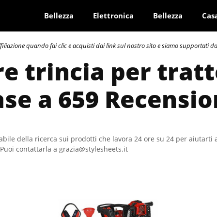
Bellezza
Elettronica
Bellezza
Cas
azione quando fai clic e acquisti dai link sul nostro sito e siamo supportati dai 
re trincia per trat
ase a 659 Recensio
bile della ricerca sui prodotti che lavora 24 ore su 24 per aiutarti 
Puoi contattarla a grazia@stylesheets.it