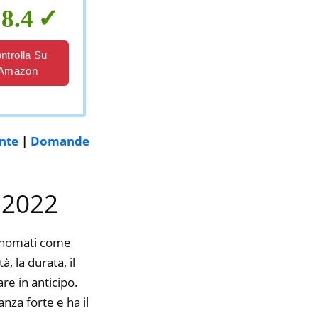
8.4
ntrolla Su
Amazon
ente
|
Domande
l 2022
rinomati come
 la durata, il
re in anticipo.
nza forte e ha il