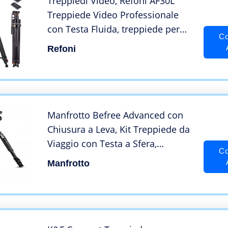
Treppiedi Video, Refoni AF30L
Treppiede Video Professionale
con Testa Fluida, treppiede per
Co
fotocamera in alluminio da 181
Refoni
cm per le reflex digitali e le
videocamere, Con un carico
massimo di 6 kg
Manfrotto Befree Advanced con
Chiusura a Leva, Kit Treppiede da
Viaggio con Testa a Sfera,
Co
Portatile e Compatto, Treppiede
Manfrotto
in Alluminio per Fotocamere
DSLR Reflex, Mirrorless, Accessori
Fotografia