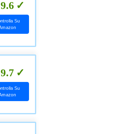
9.6
ntrolla Su
Amazon
9.7
ntrolla Su
Amazon