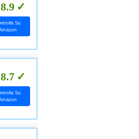
8.9
ntrolla Su
Amazon
8.7
ntrolla Su
Amazon