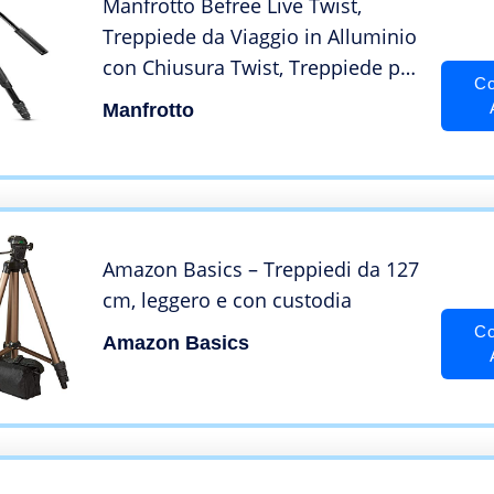
Manfrotto Befree Live Twist,
Treppiede da Viaggio in Alluminio
con Chiusura Twist, Treppiede per
Co
Fotocamere Reflex, CSC,
Manfrotto
Compatte, Treppiede Video, per
Creazione Contenuti,
Videomaking, Vlogging
Amazon Basics – Treppiedi da 127
cm, leggero e con custodia
Co
Amazon Basics