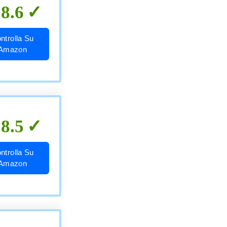
8.6
ntrolla Su
Amazon
8.5
ntrolla Su
Amazon