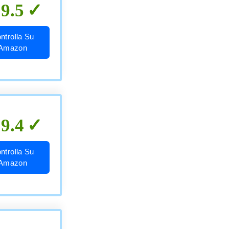
9.5
ntrolla Su
Amazon
9.4
ntrolla Su
Amazon