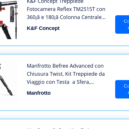
K&F Concept Treppiede
Fotocamera Reflex TM2515T con
360¡ã e 180¡ã Colonna Centrale
Co
Trasversale, Cavalletto
K&F Concept
Monopiede, Testa a Sfera Grande
y 1/4¡± Piastra a Sgancio Rapido
per Canon Nikon Sony Camera
Manfrotto Befree Advanced con
Chiusura Twist, Kit Treppiede da
Viaggio con Testa a Sfera,
Co
Portatile e Compatto, Treppiede
Manfrotto
in Alluminio per Fotocamere
DSLR, Reflex, Mirrorless, Accessori
Fotografia