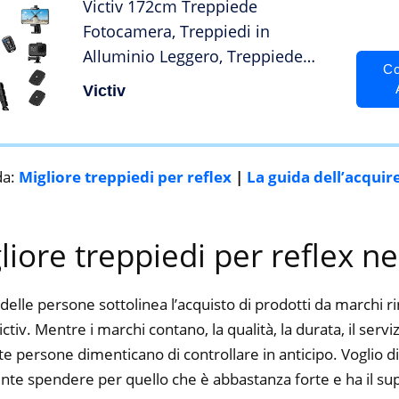
Victiv 172cm Treppiede
Fotocamera, Treppiedi in
Alluminio Leggero, Treppiede
Co
Smartphone per iPhone con
Victiv
Supporto Telefonico e
Telecomando Wireless, con Testa
Girevole a 3 Vie per Canon Nikon
da:
Migliore treppiedi per reflex
|
La guida dell’acquir
Sony DSLR
gliore treppiedi per reflex n
delle persone sottolinea l’acquisto di prodotti da marchi 
tiv. Mentre i marchi contano, la qualità, la durata, il servi
 persone dimenticano di controllare in anticipo. Voglio dir
nte spendere per quello che è abbastanza forte e ha il su