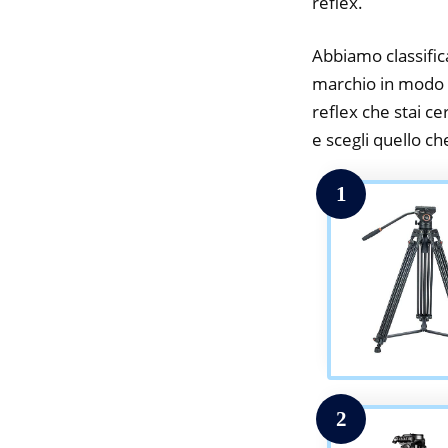
reflex.
Abbiamo classifica
marchio in modo da
reflex che stai ce
e scegli quello che
1
2