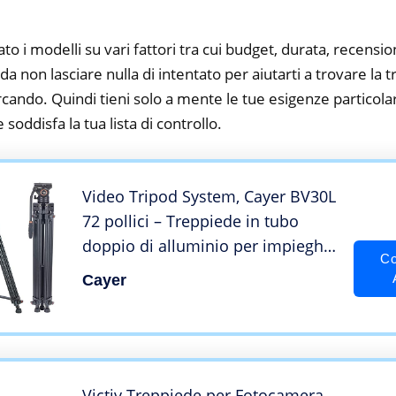
to i modelli su vari fattori tra cui budget, durata, recension
 non lasciare nulla di intentato per aiutarti a trovare la 
rcando. Quindi tieni solo a mente le tue esigenze particolari,
 soddisfa la tua lista di controllo.
Video Tripod System, Cayer BV30L
72 pollici – Treppiede in tubo
doppio di alluminio per impieghi
Co
gravosi professionale, testina
Cayer
fluido K3, caricamento massimo
13,2 lb, camcorder DSLR
Victiv Treppiede per Fotocamera