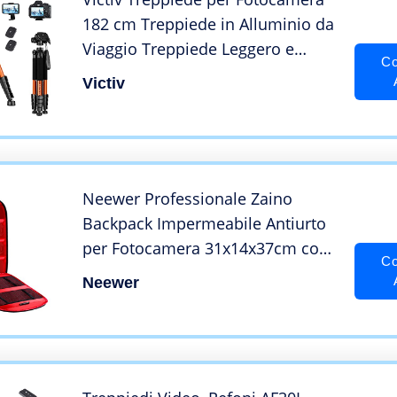
182 cm Treppiede in Alluminio da
Viaggio Treppiede Leggero e
Co
Compatto con Testa Girevole a 3
Victiv
Vie per Riprese Panoramiche a
360 per DSLR YouTube Living Vlog
-Arancia
Neewer Professionale Zaino
Backpack Impermeabile Antiurto
per Fotocamera 31x14x37cm con
Co
Tasca Laterale per Treppiedi, per
Neewer
Fotocamere SLR/DSLR/Mirrorless,
Flash & Altri Accessori