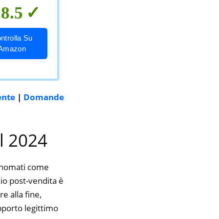
8.5
ntrolla Su
Amazon
ente
|
Domande
el 2024
rinomati come
zio post-vendita è
e alla fine,
pporto legittimo