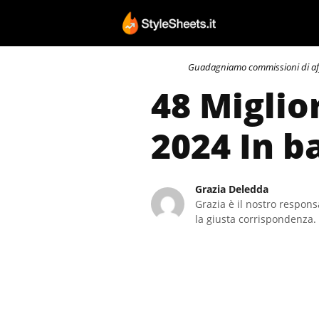
Vai
al
contenuto
Guadagniamo commissioni di affili
48 Miglio
2024 In b
Grazia Deledda
Grazia è il nostro responsa
la giusta corrispondenza. 