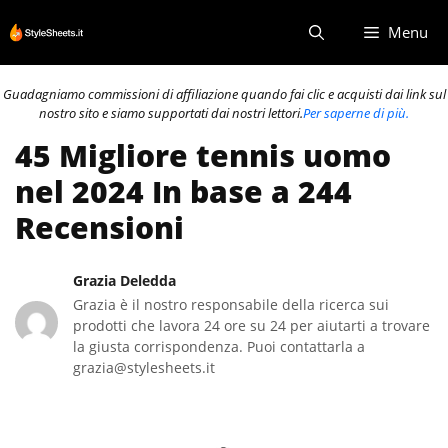
Vai
Menu
al
contenuto
Guadagniamo commissioni di affiliazione quando fai clic e acquisti dai link sul
nostro sito e siamo supportati dai nostri lettori.
Per saperne di più.
45 Migliore tennis uomo
nel 2024 In base a 244
Recensioni
Grazia Deledda
Grazia è il nostro responsabile della ricerca sui
prodotti che lavora 24 ore su 24 per aiutarti a trovare
la giusta corrispondenza. Puoi contattarla a
grazia@stylesheets.it