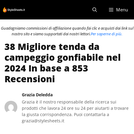
Vai
Menu
al
contenuto
Guadagniamo commissioni di affiliazione quando fai clic e acquisti dai link sul
nostro sito e siamo supportati dai nostri lettori.
Per saperne di più.
38 Migliore tenda da
campeggio gonfiabile nel
2024 In base a 853
Recensioni
Grazia Deledda
Grazia è il nostro responsabile della ricerca sui
prodotti che lavora 24 ore su 24 per aiutarti a trovare
la giusta corrispondenza. Puoi contattarla a
grazia@stylesheets.it