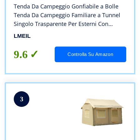
Tenda Da Campeggio Gonfiabile a Bolle
Tenda Da Campeggio Familiare a Tunnel
Singolo Trasparente Per Esterni Con
Ventilatore E Pompa Ad Aria 110 V Per
LMEIL
Feste In Cortile Interno / Esterno
Osservazione
9.6
Controlla Su Amazon
3