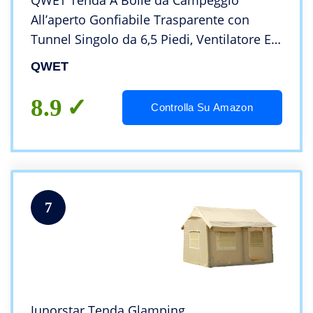
QWET Tenda A Bolle da Campeggio
All’aperto Gonfiabile Trasparente con
Tunnel Singolo da 6,5 Piedi, Ventilatore E
Pompa d’Aria, Tenda A Stella,10ft
QWET
8.9
Controlla Su Amazon
7
Junorstar Tenda Glamping