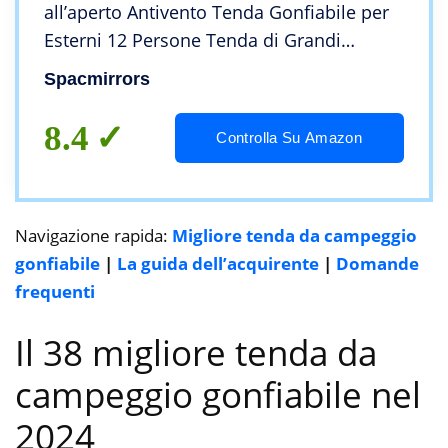
all’aperto Antivento Tenda Gonfiabile per
Esterni 12 Persone Tenda di Grandi
Dimensioni con Due stanze e Una Sala
Spacmirrors
Adatta per Il Campeggio
8.4
Controlla Su Amazon
Navigazione rapida:
Migliore tenda da campeggio
gonfiabile
|
La guida dell’acquirente
|
Domande
frequenti
Il 38 migliore tenda da
campeggio gonfiabile nel
2024