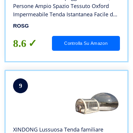
Persone Ampio Spazio Tessuto Oxford
Impermeabile Tenda Istantanea Facile da
Montare, Senza Palo Tenda Tenda
ROSG
Familiare Istantanea per Escursionismo e
Alpini
8.6
Controlla Su Amazon
9
XINDONG Lussuosa Tenda familiare