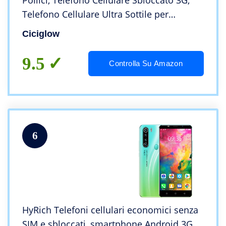
Pollici, Telefono Cellulare Sbloccato 3G,
Telefono Cellulare Ultra Sottile per
Sistema Operativo 6.0, CPU quad-core, 2
Ciciglow
GB, 32 GB, Scheda (Nero)
9.5
Controlla Su Amazon
6
HyRich Telefoni cellulari economici senza
SIM e sbloccati, smartphone Android 3G