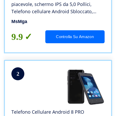
piacevole, schermo IPS da 5,0 Pollici,
Telefono cellulare Android Sbloccato,
Doppia fotocamera Dual SIM, 4 GB di ROM
MsMga
(scalabile fino a 128 GB) (Rino9-Black)
9.9
Controlla Su Amazon
2
Telefono Cellulare Android 8 PRO