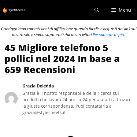
Vai
Menu
al
contenuto
Guadagniamo commissioni di affiliazione quando fai clic e acquisti dai link sul
nostro sito e siamo supportati dai nostri lettori.
Per saperne di più.
45 Migliore telefono 5
pollici nel 2024 In base a
659 Recensioni
Grazia Deledda
Grazia è il nostro responsabile della ricerca sui
prodotti che lavora 24 ore su 24 per aiutarti a trovare
la giusta corrispondenza. Puoi contattarla a
grazia@stylesheets.it