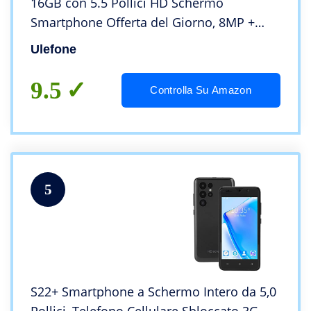
16GB con 5.5 Pollici HD Schermo
Smartphone Offerta del Giorno, 8MP +
5MP Fotocamera, 2700mAh Batteria Dual
Ulefone
SIM Telefono Cellulare 4G -Nero
9.5
Controlla Su Amazon
5
S22+ Smartphone a Schermo Intero da 5,0