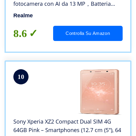
fotocamera con AI da 13 MP，Batteria
massiva da 5000 mAh，Schermo intero da
Realme
16,5 cm (6,5”)，4+64 Dark Green
8.6
Controlla Su Amazon
10
Sony Xperia XZ2 Compact Dual SIM 4G
64GB Pink – Smartphones (12.7 cm (5″), 64