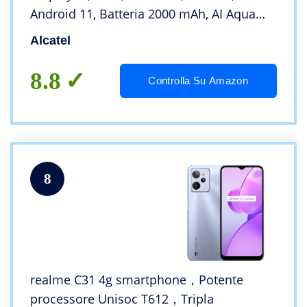
Android 11, Batteria 2000 mAh, AI Aqua
(Italia)
Alcatel
8.8
Controlla Su Amazon
8
realme C31 4g smartphone，Potente
processore Unisoc T612，Tripla