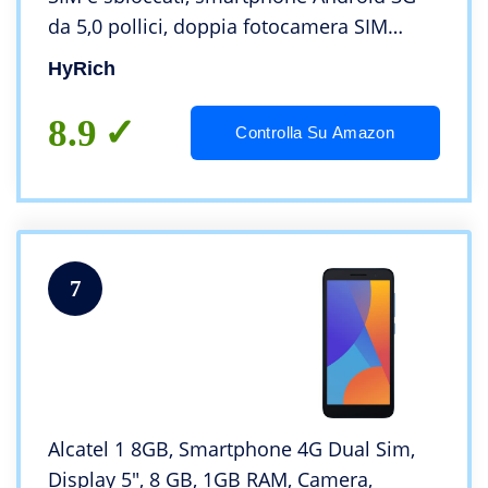
da 5,0 pollici, doppia fotocamera SIM
doppia, WIFI, Bluetooth, GPS,telefoni
HyRich
cellulari (Note 80- Green)
8.9
Controlla Su Amazon
7
Alcatel 1 8GB, Smartphone 4G Dual Sim,
Display 5″, 8 GB, 1GB RAM, Camera,