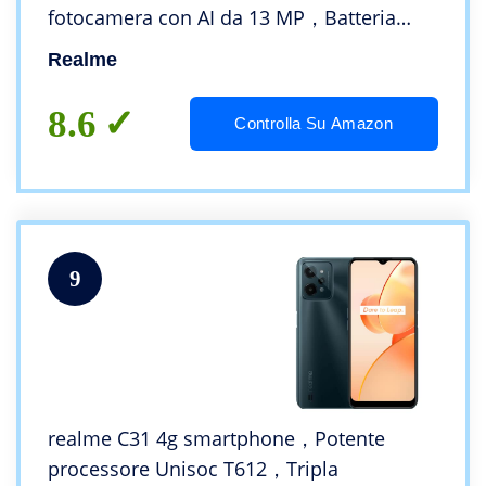
fotocamera con AI da 13 MP，Batteria
massiva da 5000 mAh，Schermo intero da
Realme
16,5 cm (6,5”)，3+32 Light Silver
8.6
Controlla Su Amazon
9
realme C31 4g smartphone，Potente
processore Unisoc T612，Tripla