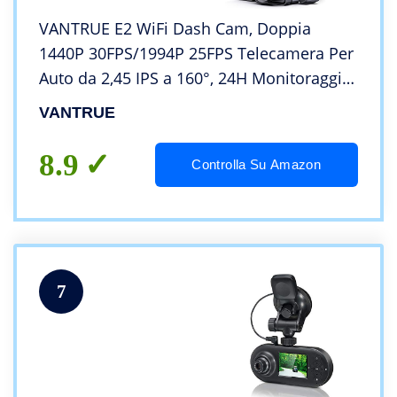
VANTRUE E2 WiFi Dash Cam, Doppia
1440P 30FPS/1994P 25FPS Telecamera Per
Auto da 2,45 IPS a 160°, 24H Monitoraggio
del parcheggio 24 ore con Doppio Sistema
VANTRUE
GPS, Telecomando e controllo vocale, Max
512G
8.9
Controlla Su Amazon
7