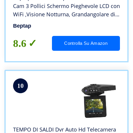
Cam 3 Pollici Schermo Pieghevole LCD con
WiFi ,Visione Notturna, Grandangolare di
170° Dashcam Auto , G-Sensor,
Beptap
Registrazione in Loop, Monitor di
Parcheggio
8.6
Controlla Su Amazon
10
TEMPO DI SALDI Dvr Auto Hd Telecamera