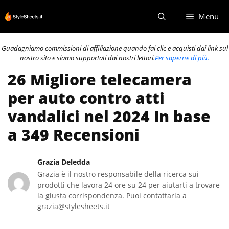
Vai
Menu
al
contenuto
Guadagniamo commissioni di affiliazione quando fai clic e acquisti dai link sul
nostro sito e siamo supportati dai nostri lettori.
Per saperne di più.
26 Migliore telecamera
per auto contro atti
vandalici nel 2024 In base
a 349 Recensioni
Grazia Deledda
Grazia è il nostro responsabile della ricerca sui
prodotti che lavora 24 ore su 24 per aiutarti a trovare
la giusta corrispondenza. Puoi contattarla a
grazia@stylesheets.it