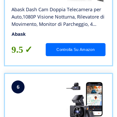
Abask Dash Cam Doppia Telecamera per
Auto,1080P Visione Notturna, Rilevatore di
Movimento, Monitor di Parcheggio, 4
Pollici Obiettivo Grandangolare di 310°,
Abask
WDR, G-Sensor, Registrazione in Loop
9.5
Controlla Su Amazon
6