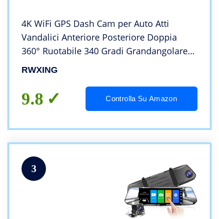
4K WiFi GPS Dash Cam per Auto Atti
Vandalici Anteriore Posteriore Doppia
360° Ruotabile 340 Gradi Grandangolare
Telecamera Dashcam con Micro SD Card
RWXING
128 GB Registrazione Continua WDR
Visione Notturna
9.8
Controlla Su Amazon
3