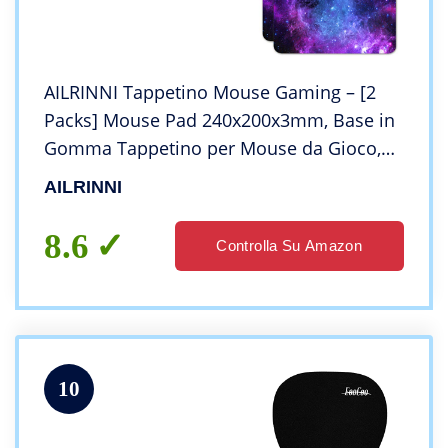
AILRINNI Tappetino Mouse Gaming – [2
Packs] Mouse Pad 240x200x3mm, Base in
Gomma Tappetino per Mouse da Gioco,
Antiscivolo Tappetini Mouse Piccolo per
AILRINNI
Computer e Laptop (Galaxy+Galaxy)
8.6
Controlla Su Amazon
10