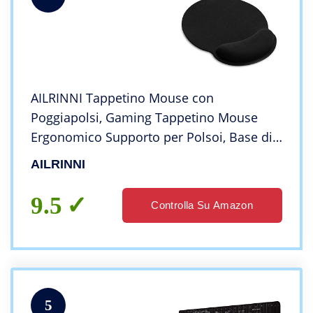
AILRINNI Tappetino Mouse con
Poggiapolsi, Gaming Tappetino Mouse
Ergonomico Supporto per Polsoi, Base di
Gomma Mouse Pad per Computer,
AILRINNI
Notebook e Laptop – Nero (M)
9.5
Controlla Su Amazon
5