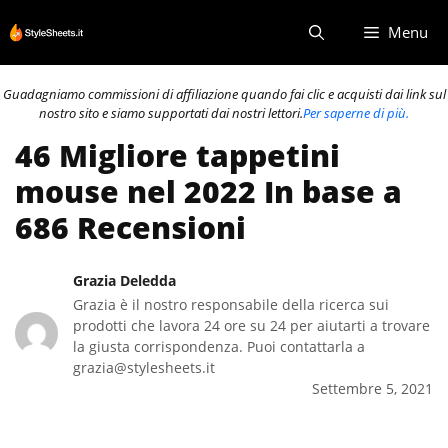
Vai
Menu
al
contenuto
Guadagniamo commissioni di affiliazione quando fai clic e acquisti dai link sul
nostro sito e siamo supportati dai nostri lettori.
Per saperne di più.
46 Migliore tappetini
mouse nel 2022 In base a
686 Recensioni
Grazia Deledda
Grazia è il nostro responsabile della ricerca sui
prodotti che lavora 24 ore su 24 per aiutarti a trovare
la giusta corrispondenza. Puoi contattarla a
grazia@stylesheets.it
Settembre 5, 2021