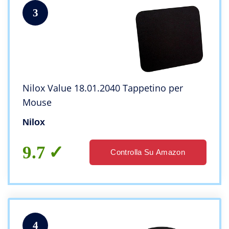
3
Nilox Value 18.01.2040 Tappetino per
Mouse
Nilox
9.7
Controlla Su Amazon
4