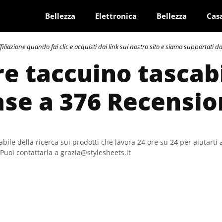
Bellezza
Elettronica
Bellezza
Cas
azione quando fai clic e acquisti dai link sul nostro sito e siamo supportati dai 
re taccuino tascab
ase a 376 Recensio
bile della ricerca sui prodotti che lavora 24 ore su 24 per aiutarti 
Puoi contattarla a grazia@stylesheets.it