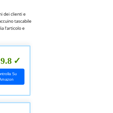
i dei clienti e
accuino tascabile
a l’articolo e
9.8
ntrolla Su
Amazon