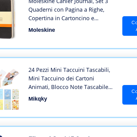
Moleskine Cahier Journal, Set 3
Quaderni con Pagina a Righe,
Copertina in Cartoncino e
Co
Cucitura a Vista, Colore Nero,
Moleskine
Dimensione Pocket 9 x 14 cm, 64
Pagine
24 Pezzi Mini Taccuini Tascabili,
Mini Taccuino dei Cartoni
Animati, Blocco Note Tascabile
Co
dei Cartoni Animati, Facile da
Mikqky
Trasportare, Adatto per Appunti,
Promemoria Quotidiani, Casa,
Ufficio, Scuola