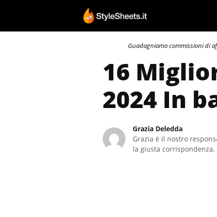
Vai
al
contenuto
Guadagniamo commissioni di affili
16 Miglio
2024 In b
Grazia Deledda
Grazia è il nostro responsa
la giusta corrispondenza. 