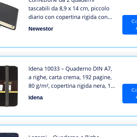
tascabili da 8,9 x 14 cm, piccolo
diario con copertina rigida con
Co
portapenne, tasche interne, carta
Newestor
spessa 100 g/m², nero
Idena 10033 – Quaderno DIN A7,
a righe, carta crema, 192 pagine,
80 g/m², copertina rigida nera, 1
Co
pz.
Idena