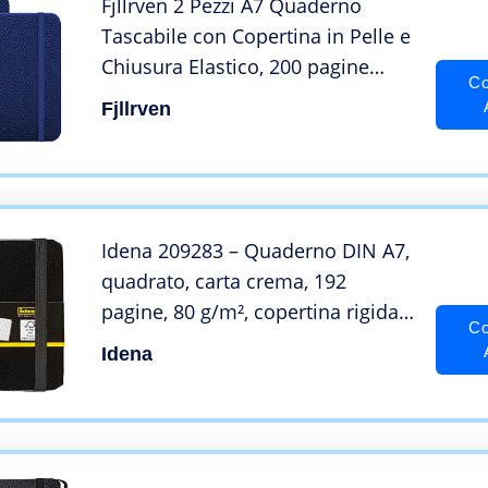
Fjllrven 2 Pezzi A7 Quaderno
Tascabile con Copertina in Pelle e
Chiusura Elastico, 200 pagine
Co
Block Notes a Righe e Mini Diario
Fjllrven
per Giornaliero Lavoro Riunioni
Affari, 4,14″ X5,7, Blu marino
Idena 209283 – Quaderno DIN A7,
quadrato, carta crema, 192
pagine, 80 g/m², copertina rigida
Co
nera, 1 pz.
Idena