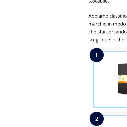
tascabile.
Abbiamo classifica
marchio in modo da
che stai cercando.
scegli quello che s
1
2