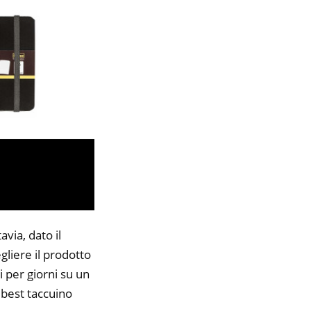
via, dato il
gliere il prodotto
i per giorni su un
6 best taccuino