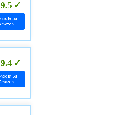
9.5
ntrolla Su
Amazon
9.4
ntrolla Su
Amazon