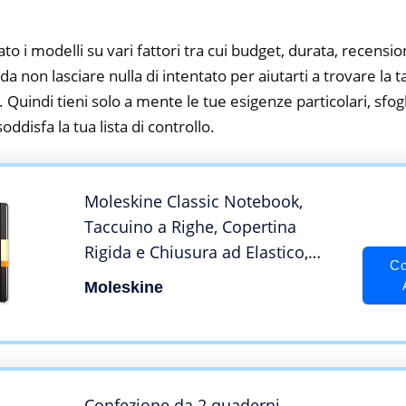
to i modelli su vari fattori tra cui budget, durata, recension
 non lasciare nulla di intentato per aiutarti a trovare la t
 Quindi tieni solo a mente le tue esigenze particolari, sfogli
oddisfa la tua lista di controllo.
Moleskine Classic Notebook,
Taccuino a Righe, Copertina
Rigida e Chiusura ad Elastico,
Co
Formato Pocket 9 x 14 cm, Colore
Moleskine
Nero, 192 Pagine
Confezione da 2 quaderni