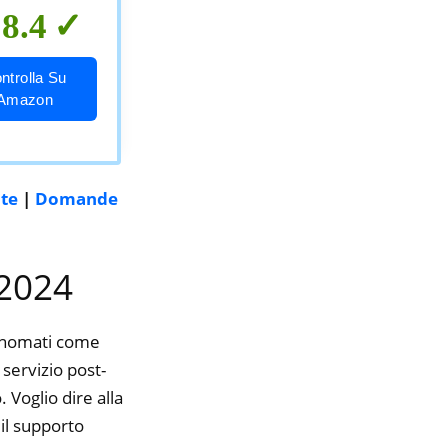
8.4
ntrolla Su
Amazon
nte
|
Domande
 2024
rinomati come
 servizio post-
 Voglio dire alla
il supporto