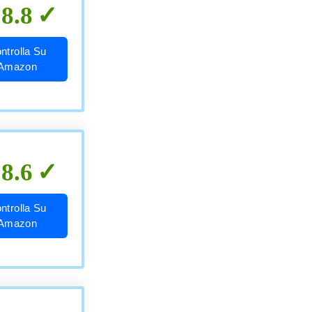
8.8
ntrolla Su
Amazon
8.6
ntrolla Su
Amazon