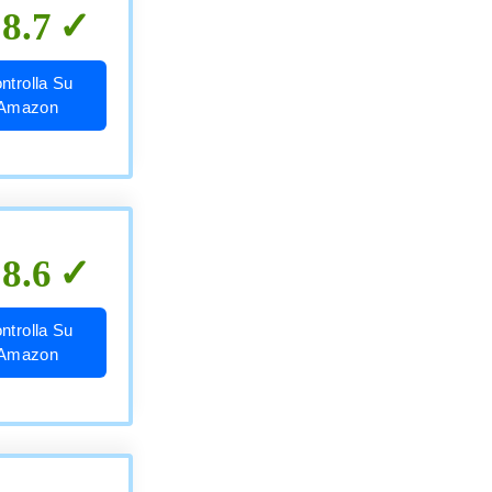
8.7
ntrolla Su
Amazon
8.6
ntrolla Su
Amazon