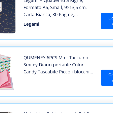
Legami – Quaderno a Righe,
Formato A6, Small, 9×13,5 cm,
Carta Bianca, 80 Pagine,
Co
Rilegatura a Punto Singer
Legami
QUMENEY 6PCS Mini Taccuino
Smiley Diario portatile Colori
Candy Tascabile Piccoli blocchi
Co
per appunti da viaggio con
custodia in pelle PU 10,5 x 8cm/ 4
x 3inch, 100 pagine (6 colori)