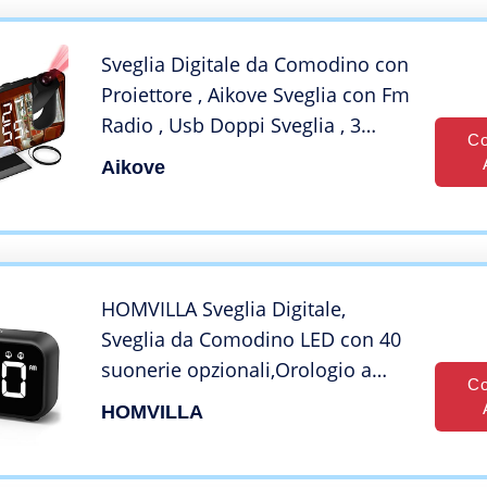
Comodino 16 Music
Sveglia Digitale da Comodino con
Proiettore , Aikove Sveglia con Fm
Radio , Usb Doppi Sveglia , 3
Co
Livelli Luminosità, Snooze e 15
Aikove
Livelli di Volume,12/24h,Sveglia
Multifunzionale，per Camera da
Letto
HOMVILLA Sveglia Digitale,
Sveglia da Comodino LED con 40
suonerie opzionali,Orologio a
Co
Specchio con Doppio Allarme,
HOMVILLA
Funzione di Snooze,4 Livelli di
luminosità, Sistema 12/24 Ore