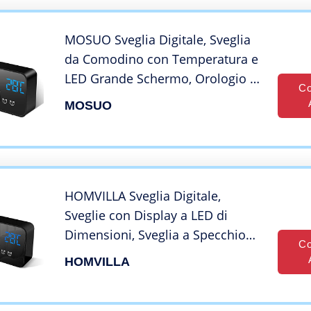
MOSUO Sveglia Digitale, Sveglia
da Comodino con Temperatura e
LED Grande Schermo, Orologio a
Co
Specchio con 2 Allarme, Snooze,
MOSUO
Suoni e Luminosità Regolabile,
Controllo Vocale, USB Ricaricare,
Nero
HOMVILLA Sveglia Digitale,
Sveglie con Display a LED di
Dimensioni, Sveglia a Specchio
Co
Portatile con Doppio Allarme,
HOMVILLA
Sveglia Intelligente, Snooze 4
Livelli di Luminosità Regolabile