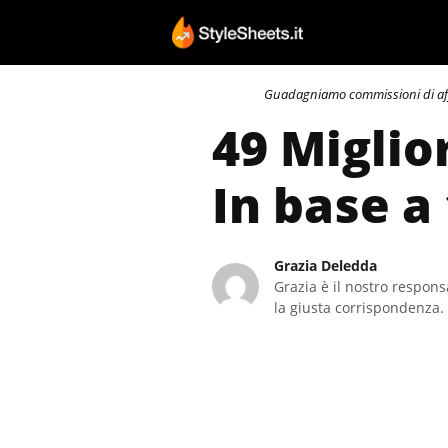
Vai
al
contenuto
Guadagniamo commissioni di affili
49 Miglior
In base a
Grazia Deledda
Grazia è il nostro responsa
la giusta corrispondenza. 