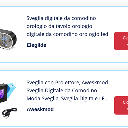
Sveglia digitale da comodino
orologio da tavolo orologio
digitale da comodino orologio led
Co
Eleglide
Sveglia con Proiettore, Aweskmod
Sveglia Digitale da Comodino
Moda Sveglia, Sveglia Digitale LED
Co
con Stazione Tempo/LCD a
Aweskmod
Display/Temperatura e
Data/Funzione Snooze/ 12&24h