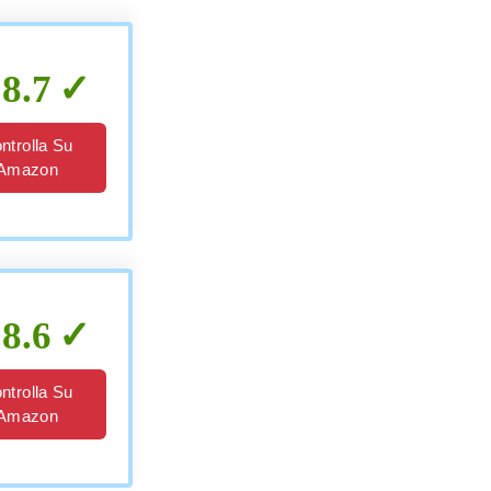
8.7
ntrolla Su
Amazon
8.6
ntrolla Su
Amazon