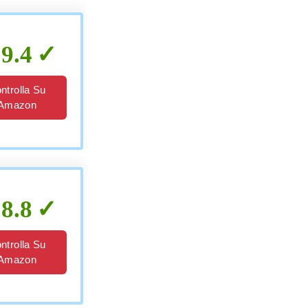
9.4
ntrolla Su
Amazon
8.8
ntrolla Su
Amazon