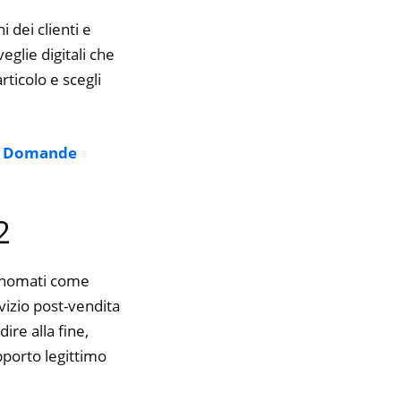
i dei clienti e
eglie digitali che
rticolo e scegli
|
Domande
2
rinomati come
vizio post-vendita
ire alla fine,
pporto legittimo