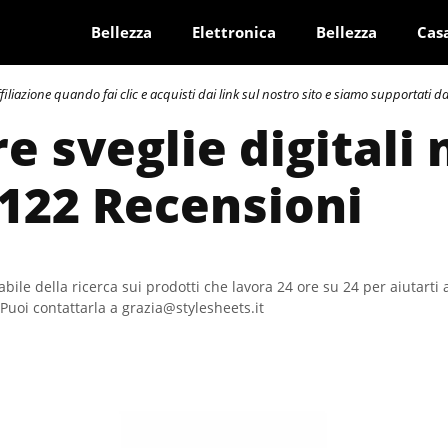
Bellezza
Elettronica
Bellezza
Cas
azione quando fai clic e acquisti dai link sul nostro sito e siamo supportati dai 
e sveglie digitali 
 122 Recensioni
bile della ricerca sui prodotti che lavora 24 ore su 24 per aiutarti 
Puoi contattarla a grazia@stylesheets.it