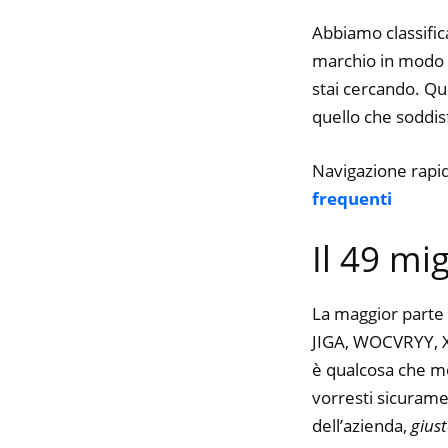
Abbiamo classifica
marchio in modo da
stai cercando. Qui
quello che soddisfa
Navigazione rapi
frequenti
Il 49 mig
La maggior parte 
JIGA, WOCVRYY, XD
è qualcosa che mol
vorresti sicurame
dell’azienda,
gius