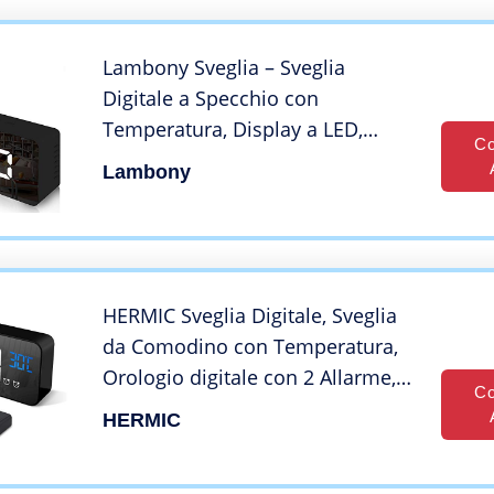
(Nero)
Lambony Sveglia – Sveglia
Digitale a Specchio con
Temperatura, Display a LED,
Co
luminosità Regolabile, USB e
Lambony
alimentata a Batteria, per Camera
da Letto, Ufficio, Nero, 14,6 x 8,4 x
4,2 cm
HERMIC Sveglia Digitale, Sveglia
da Comodino con Temperatura,
Orologio digitale con 2 Allarme,
Co
Snooze, 4 Livelli di luminosità,
HERMIC
Controllo Vocale, USB Ricaricare,
Sistema 12/24 Ore (Nero)