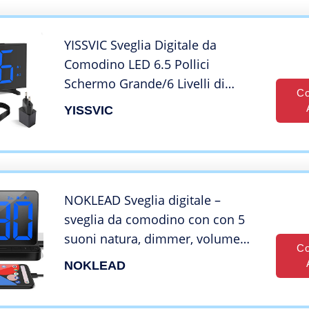
YISSVIC Sveglia Digitale da
Comodino LED 6.5 Pollici
Schermo Grande/6 Livelli di
Co
Luminosità/2 Livelli di
YISSVIC
Volume/Timer/Snooze/12/24
Ore/Adattatore
NOKLEAD Sveglia digitale –
sveglia da comodino con con 5
suoni natura, dimmer, volume
Co
della sveglia regolabile, orologio
NOKLEAD
digitale caricatore USB, ampio
display LED da 6,5″, snooze e