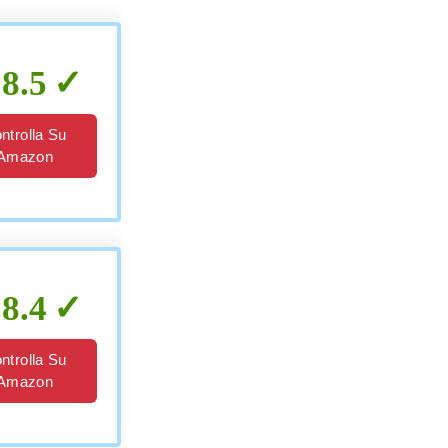
8.5
ntrolla Su
Amazon
8.4
ntrolla Su
Amazon