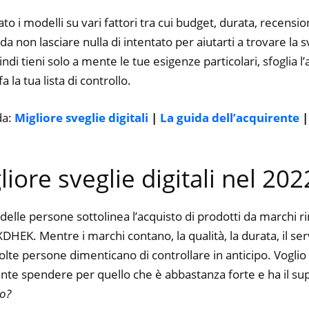
12/24 ore
to i modelli su vari fattori tra cui budget, durata, recension
 non lasciare nulla di intentato per aiutarti a trovare la sv
ndi tieni solo a mente le tue esigenze particolari, sfoglia l’a
 la tua lista di controllo.
da:
Migliore sveglie digitali
|
La guida dell’acquirente
liore sveglie digitali nel 202
delle persone sottolinea l’acquisto di prodotti da marchi 
HEK. Mentre i marchi contano, la qualità, la durata, il ser
te persone dimenticano di controllare in anticipo. Voglio d
nte spendere per quello che è abbastanza forte e ha il su
to?