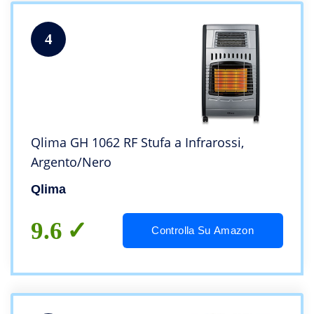
4
Qlima GH 1062 RF Stufa a Infrarossi,
Argento/Nero
Qlima
9.6
Controlla Su Amazon