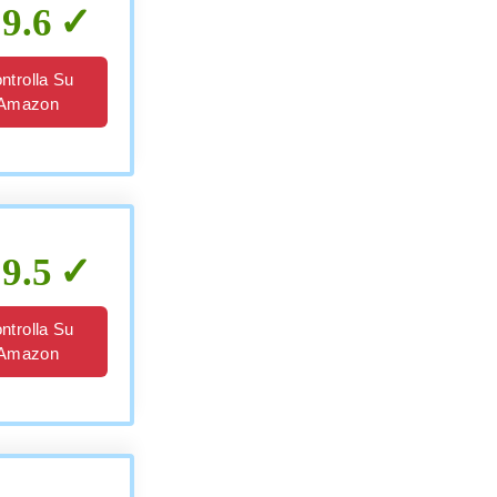
9.6
ntrolla Su
Amazon
9.5
ntrolla Su
Amazon