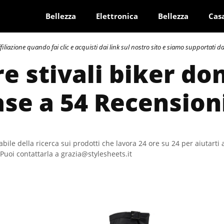
Bellezza
Elettronica
Bellezza
Cas
azione quando fai clic e acquisti dai link sul nostro sito e siamo supportati dai 
re stivali biker do
ase a 54 Recension
bile della ricerca sui prodotti che lavora 24 ore su 24 per aiutarti 
Puoi contattarla a grazia@stylesheets.it