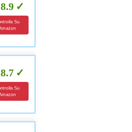
8.9
ntrolla Su
Amazon
8.7
ntrolla Su
Amazon