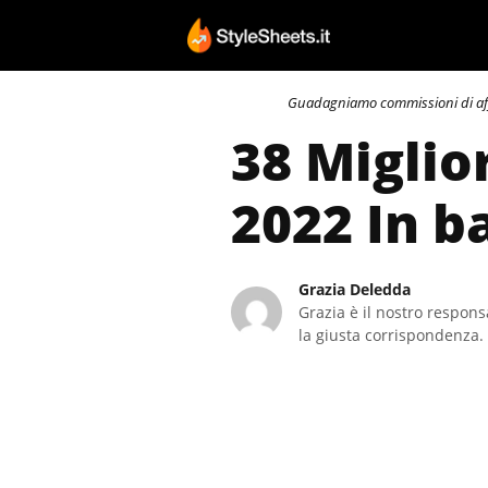
Vai
al
contenuto
Guadagniamo commissioni di affili
38 Miglio
2022 In b
Grazia Deledda
Grazia è il nostro responsa
la giusta corrispondenza. 