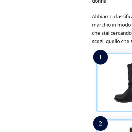
donna.
Abbiamo classifica
marchio in modo da
che stai cercando.
scegli quello che s
1
2