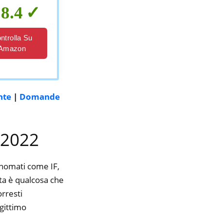
8.4
ntrolla Su
Amazon
nte
|
Domande
l 2022
inomati come IF,
ita è qualcosa che
orresti
gittimo