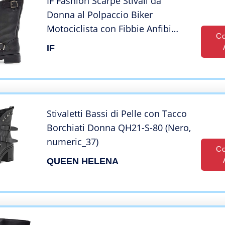
IF Fashion Scarpe Stivali da
Donna al Polpaccio Biker
Motociclista con Fibbie Anfibi
Co
19007-9 Nero N.39
IF
Stivaletti Bassi di Pelle con Tacco
Borchiati Donna QH21-S-80 (Nero,
numeric_37)
Co
QUEEN HELENA