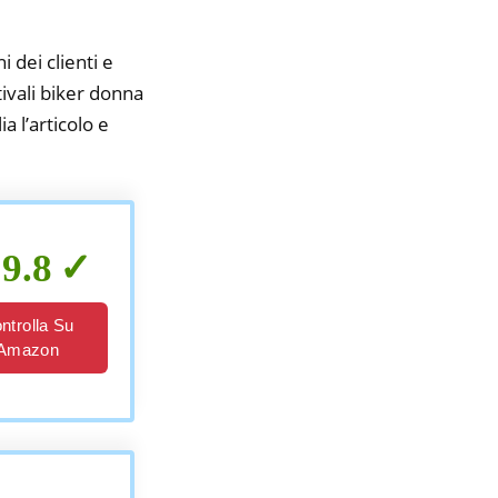
i dei clienti e
tivali biker donna
a l’articolo e
9.8
ntrolla Su
Amazon