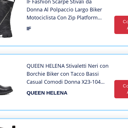
IF Fashion Scarpe Stivali da
Donna Al Polpaccio Largo Biker
Motociclista Con Zip Platform
Co
Anfibi 881 Nero N.39
IF
QUEEN HELENA Stivaletti Neri con
Borchie Biker con Tacco Bassi
Casual Comodi Donna X23-104
Co
(Nero, numeric_39)
QUEEN HELENA