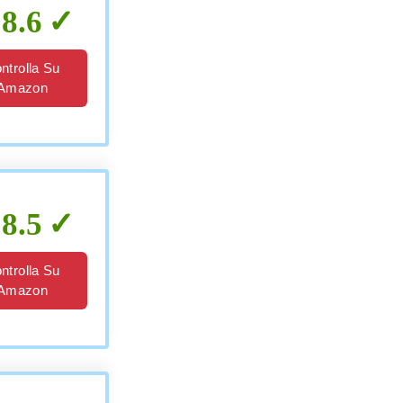
8.6
ntrolla Su
Amazon
8.5
ntrolla Su
Amazon