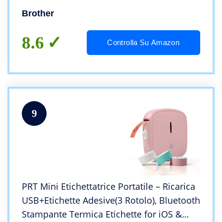
Colori Rosso e Nero, Interfaccia USB,
Brother
Senza WiFi
8.6
Controlla Su Amazon
9
PRT Mini Etichettatrice Portatile – Ricarica
USB+Etichette Adesive(3 Rotolo), Bluetooth
Stampante Termica Etichette for iOS &