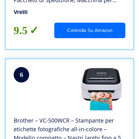
Pacchetti di Spedizione, Macchina per
Etichette Desktop per Piccole Aziende UPS
Vretti
Ebay Amazon
9.5
Controlla Su Amazon
6
Brother – VC-500WCR – Stampante per
etichette fotografiche all-in-colore –
Modello compatto – Nastri larghi fino a 50