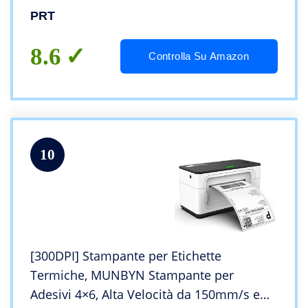
Android, Stampante per Adesivi a Rilievo
PRT
Adatto per i Della Cucina di Casa
8.6
Controlla Su Amazon
10
[300DPI] Stampante per Etichette
Termiche, MUNBYN Stampante per
Adesivi 4×6, Alta Velocità da 150mm/s e