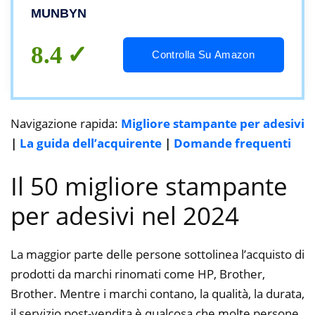
USB, Stampante Etichetta Compatibile con
MUNBYN
Windows/Mac, per spedizione, DHL,
Shopify, Ebay, Amazon
8.4
Controlla Su Amazon
Navigazione rapida:
Migliore stampante per adesivi
|
La guida dell’acquirente
|
Domande frequenti
Il 50 migliore stampante
per adesivi nel 2024
La maggior parte delle persone sottolinea l’acquisto di
prodotti da marchi rinomati come HP, Brother,
Brother. Mentre i marchi contano, la qualità, la durata,
il servizio post-vendita è qualcosa che molte persone