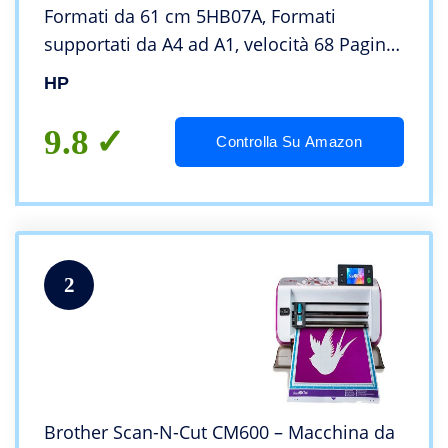
Formati da 61 cm 5HB07A, Formati
supportati da A4 ad A1, velocità 68 Pagine
A1 all’Ora, Gigabit Ethernet, USB Hi-Speed
HP
2.0, Wi-Fi, Garanzia 1 Anno, Nero
9.8
Controlla Su Amazon
2
Brother Scan-N-Cut CM600 – Macchina da