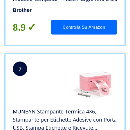
mm – Tempo libero creativo – FAI DA TE –
Brother
Wi-FI, NERO
8.9
Controlla Su Amazon
7
MUNBYN Stampante Termica 4×6,
Stampante per Etichette Adesive con Porta
USB, Stampa Etichette e Ricevute