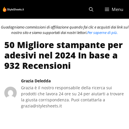
Vai
Menu
al
contenuto
Guadagniamo commissioni di affiliazione quando fai clic e acquisti dai link sul
nostro sito e siamo supportati dai nostri lettori.
Per saperne di più.
50 Migliore stampante per
adesivi nel 2024 In base a
932 Recensioni
Grazia Deledda
Grazia è il nostro responsabile della ricerca sui
prodotti che lavora 24 ore su 24 per aiutarti a trovare
la giusta corrispondenza. Puoi contattarla a
grazia@stylesheets.it