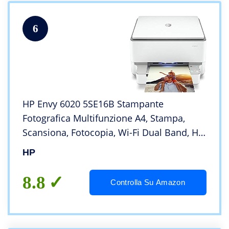
6
HP Envy 6020 5SE16B Stampante
Fotografica Multifunzione A4, Stampa,
Scansiona, Fotocopia, Wi-Fi Dual Band, HP
Smart, Stampa Fronte/Retro Automatica, 3
HP
Mesi Instant Ink Inclusi, Grigia
8.8
Controlla Su Amazon