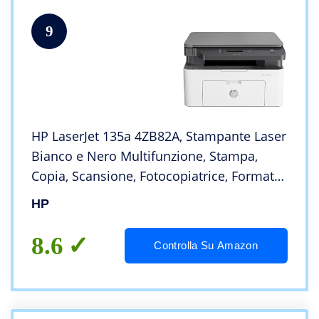
9
HP LaserJet 135a 4ZB82A, Stampante Laser
Bianco e Nero Multifunzione, Stampa,
Copia, Scansione, Fotocopiatrice, Formato
A4, No Wi-Fi, USB, Fronte e Retro Manuale,
HP
fino a 20 ppm, Bianca
8.6
Controlla Su Amazon