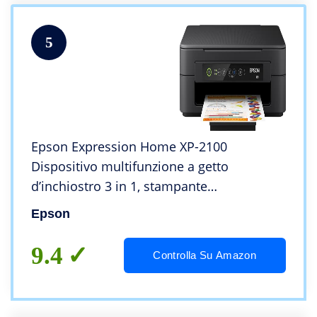
5
Epson Expression Home XP-2100
Dispositivo multifunzione a getto
d’inchiostro 3 in 1, stampante
(fotocopiatrice, WiFi, cartucce singole, 4
Epson
colori, A4) Compatibile con Amazon Dash
Replenishment, Nero
9.4
Controlla Su Amazon