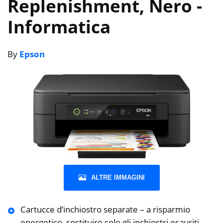
Replenishment, Nero
-
Informatica
By
Epson
ALTRE IMMAGINI
Cartucce d’inchiostro separate – a risparmio
energetico, sostituire solo gli inchiostri esauriti