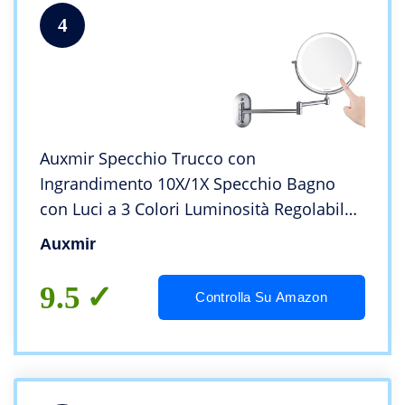
4
Auxmir Specchio Trucco con
Ingrandimento 10X/1X Specchio Bagno
con Luci a 3 Colori Luminosità Regolabile
Specchio Estensibile Rotazione a 360°
Auxmir
Alimentato da Batterie AAA (Incluse) per
Bagno Hotel Spa
9.5
Controlla Su Amazon