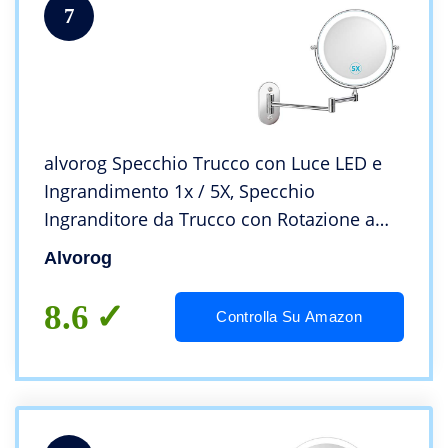
7
alvorog Specchio Trucco con Luce LED e
Ingrandimento 1x / 5X, Specchio
Ingranditore da Trucco con Rotazione a
360 °, Luce Regolabile e Spegnimento
Alvorog
Automatico per Bagno, Toletta, Hotel –
Cromato
8.6
Controlla Su Amazon