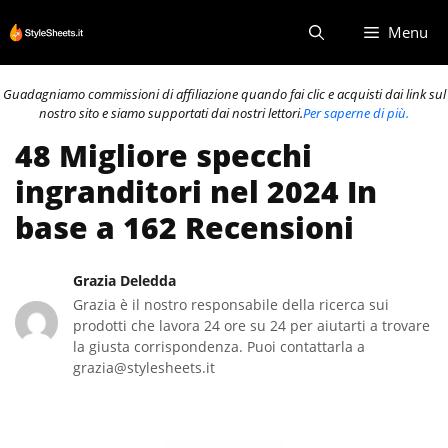
Vai
Menu
al
contenuto
Guadagniamo commissioni di affiliazione quando fai clic e acquisti dai link sul
nostro sito e siamo supportati dai nostri lettori.
Per saperne di più.
48 Migliore specchi
ingranditori nel 2024 In
base a 162 Recensioni
Grazia Deledda
Grazia è il nostro responsabile della ricerca sui
prodotti che lavora 24 ore su 24 per aiutarti a trovare
la giusta corrispondenza. Puoi contattarla a
grazia@stylesheets.it