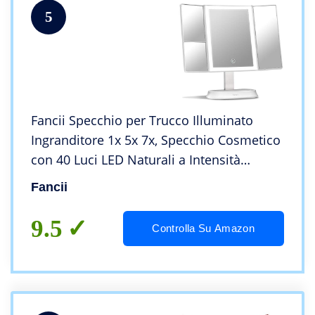
5
Fancii Specchio per Trucco Illuminato
Ingranditore 1x 5x 7x, Specchio Cosmetico
con 40 Luci LED Naturali a Intensità
Regolabile e Touchscreen, Specchio Triplo
Fancii
da Tavolo con Base (Sora)
9.5
Controlla Su Amazon