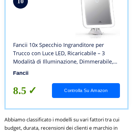
10
Fancii 10x Specchio Ingranditore per
Trucco con Luce LED, Ricaricabile – 3
Modalità di Illuminazione, Dimmerabile,
Ventosa Potente, Tocco Intelligente,
Fancii
Specchio Illuminato per Bagno o
Viaggio(Mira 2)
8.5
Controlla Su Amazon
Abbiamo classificato i modelli su vari fattori tra cui
budget, durata, recensioni dei clienti e marchio in