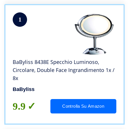
1
BaByliss 8438E Specchio Luminoso,
Circolare, Double Face Ingrandimento 1x /
8x
BaByliss
9.9
Controlla Su Amazon