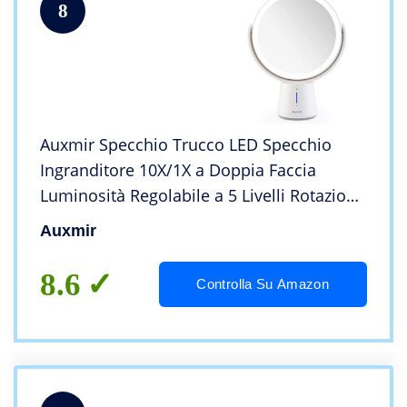
8
Auxmir Specchio Trucco LED Specchio
Ingranditore 10X/1X a Doppia Faccia
Luminosità Regolabile a 5 Livelli Rotazione
a 360 ° Specchio da Tavolo Ideale per
Auxmir
Trucco Rasatura Cura del Viso
8.6
Controlla Su Amazon