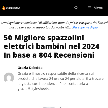
Vai
Menu
al
contenuto
Guadagniamo commissioni di affiliazione quando fai clic e acquisti dai link sul
nostro sito e siamo supportati dai nostri lettori.
Per saperne di più.
50 Migliore spazzolini
elettrici bambini nel 2024
In base a 804 Recensioni
Grazia Deledda
Grazia è il nostro responsabile della ricerca sui
prodotti che lavora 24 ore su 24 per aiutarti a trovare
la giusta corrispondenza. Puoi contattarla a
grazia@stylesheets.it