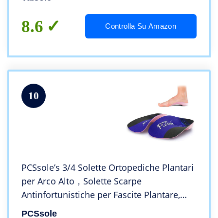
8.6
Controlla Su Amazon
10
PCSsole’s 3/4 Solette Ortopediche Plantari
per Arco Alto，Solette Scarpe
Antinfortunistiche per Fascite Plantare,
Piedi Piatti, Pronazione,Iperpronazione,
PCSsole