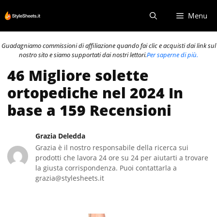
Vai
Menu
al
contenuto
Guadagniamo commissioni di affiliazione quando fai clic e acquisti dai link sul
nostro sito e siamo supportati dai nostri lettori.
Per saperne di più.
46 Migliore solette
ortopediche nel 2024 In
base a 159 Recensioni
Grazia Deledda
Grazia è il nostro responsabile della ricerca sui
prodotti che lavora 24 ore su 24 per aiutarti a trovare
la giusta corrispondenza. Puoi contattarla a
grazia@stylesheets.it