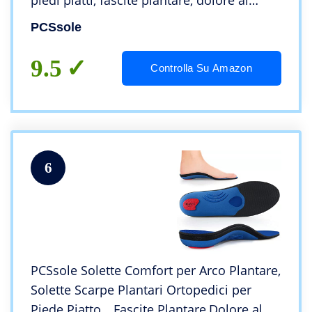
piedi piatti, fascite plantare, dolore al
tallone,per uomo e donna(EU38-39(25cm))
PCSsole
9.5
Controlla Su Amazon
6
PCSsole Solette Comfort per Arco Plantare,
Solette Scarpe Plantari Ortopedici per
Piede Piatto，Fascite Plantare,Dolore al