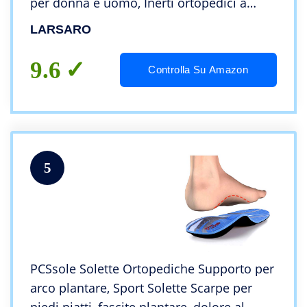
per donna e uomo, Inerti ortopedici a
coppa profonda Solette atletiche per
LARSARO
iperpronazione, piedi piatti, metatarsalgia
9.6
Controlla Su Amazon
5
PCSsole Solette Ortopediche Supporto per
arco plantare, Sport Solette Scarpe per