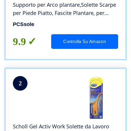
Supporto per Arco plantare,Solette Scarpe
per Piede Piatto, Fascite Plantare, per
Uomo e Donna (EU44-45(29cm))
PCSsole
9.9
Controlla Su Amazon
2
Scholl Gel Activ Work Solette da Lavoro