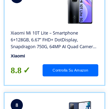
Xiaomi Mi 10T Lite – Smartphone
6+128GB, 6.67” FHD+ DotDisplay,
Snapdragon 750G, 64MP AI Quad Camera,
4820mAh, Grigio (Pearl Grey)
Xiaomi
8.8
Controlla Su Amazon
8