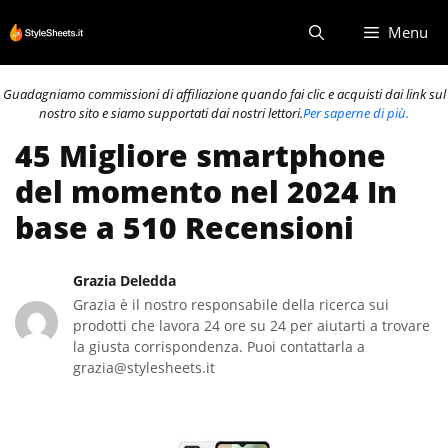
Vai
Menu
al
contenuto
Guadagniamo commissioni di affiliazione quando fai clic e acquisti dai link sul
nostro sito e siamo supportati dai nostri lettori.
Per saperne di più.
45 Migliore smartphone
del momento nel 2024 In
base a 510 Recensioni
Grazia Deledda
Grazia è il nostro responsabile della ricerca sui
prodotti che lavora 24 ore su 24 per aiutarti a trovare
la giusta corrispondenza. Puoi contattarla a
grazia@stylesheets.it