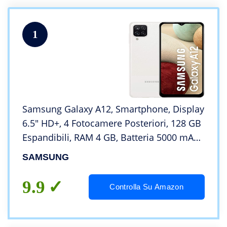
1
Samsung Galaxy A12, Smartphone, Display
6.5″ HD+, 4 Fotocamere Posteriori, 128 GB
Espandibili, RAM 4 GB, Batteria 5000 mAh,
4G, Dual Sim, Android 10, 205 g, Ricarica
SAMSUNG
Rapida [Versione Italiana], Bianco
9.9
Controlla Su Amazon