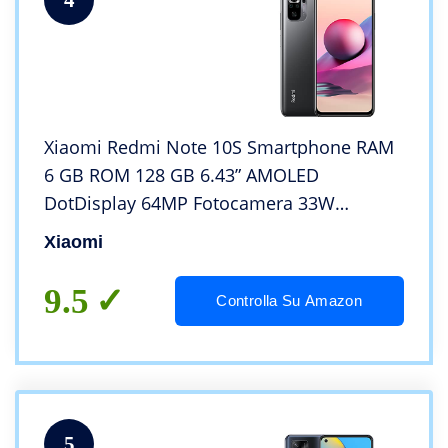
Xiaomi Redmi Note 10S Smartphone RAM
6 GB ROM 128 GB 6.43” AMOLED
DotDisplay 64MP Fotocamera 33W
Ricarica rapida 5000mAh (typ) Batteria
Xiaomi
Grigio [Versione globale]
9.5
Controlla Su Amazon
5