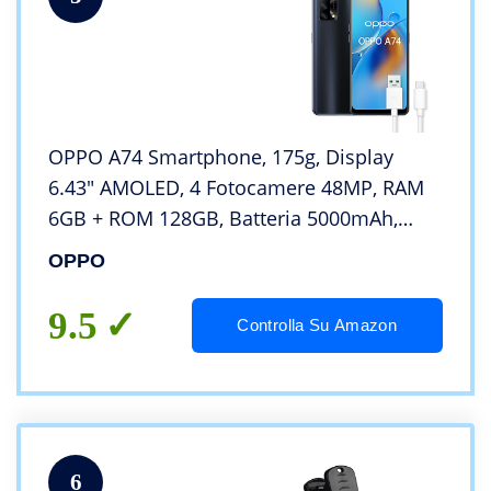
OPPO A74 Smartphone, 175g, Display
6.43″ AMOLED, 4 Fotocamere 48MP, RAM
6GB + ROM 128GB, Batteria 5000mAh,
Ricarica rapida, Dual Sim, con cavo dati
OPPO
OPPO Tipo-C, [Versione Italiana], Prism
Black
9.5
Controlla Su Amazon
6