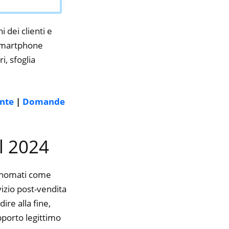
i dei clienti e
 smartphone
i, sfoglia
ente
|
Domande
l 2024
rinomati come
vizio post-vendita
ire alla fine,
pporto legittimo