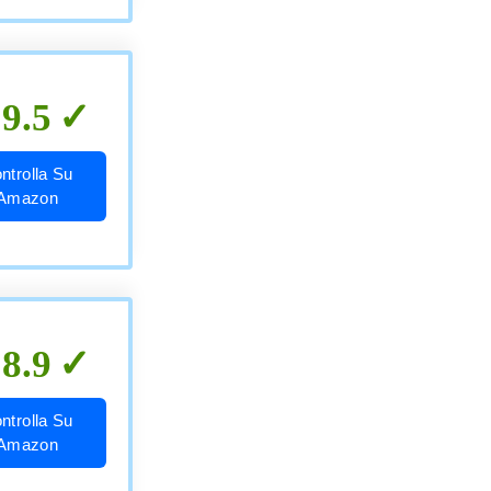
9.5
ntrolla Su
Amazon
8.9
ntrolla Su
Amazon