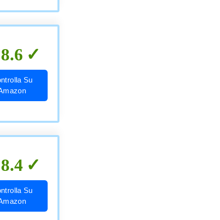
8.6
ntrolla Su
Amazon
8.4
ntrolla Su
Amazon