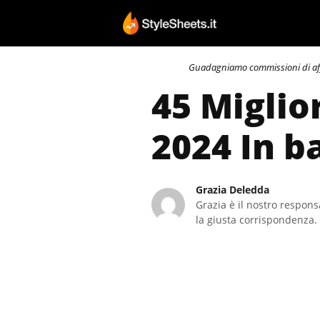
Vai
al
contenuto
Guadagniamo commissioni di affili
45 Miglio
2024 In b
Grazia Deledda
Grazia è il nostro responsa
la giusta corrispondenza. 