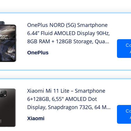
OnePlus NORD (5G) Smartphone
6.44” Fluid AMOLED Display 90Hz,
8GB RAM + 128GB Storage, Quad
Co
Camera, Warp Charge 30T, Dual
OnePlus
Sim, 5G, Onyx Grey
Xiaomi Mi 11 Lite – Smartphone
6+128GB, 6,55″ AMOLED Dot
Display, Snapdragon 732G, 64 MP
Co
AI Tripla Camera, 4250 mAh, Boba
Xiaomi
Black