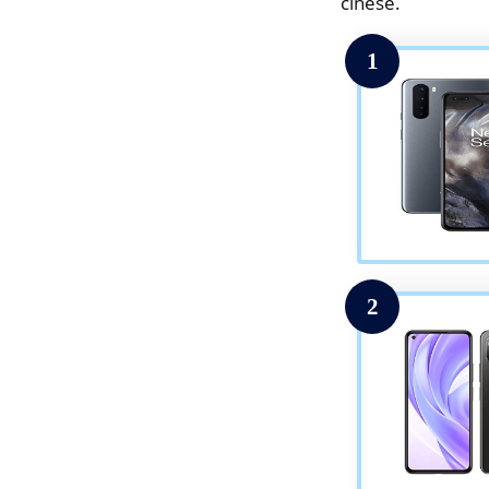
cinese.
1
2