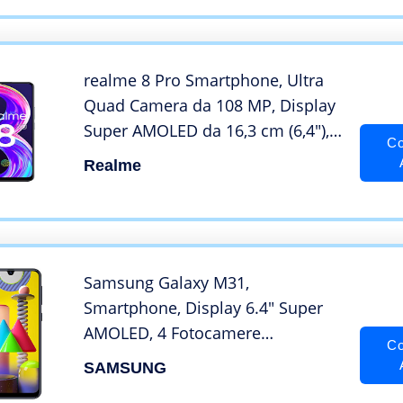
realme 8 Pro Smartphone, Ultra
Quad Camera da 108 MP, Display
Super AMOLED da 16,3 cm (6,4″),
Co
Ricarica SuperDart da 50W,
Realme
Grande batteria da 4.500 mAh,
Dual Sim, NFC, 8+128GB, Punk
Black
Samsung Galaxy M31,
Smartphone, Display 6.4″ Super
AMOLED, 4 Fotocamere
Co
Posteriori, 64GB Espandibili, RAM
SAMSUNG
6GB, Batteria 6000 mAh, 4G, Dual