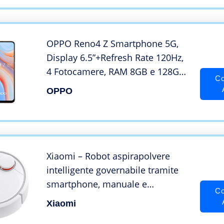
OPPO Reno4 Z Smartphone 5G,
Display 6.5”+Refresh Rate 120Hz,
4 Fotocamere, RAM 8GB e 128GB
Co
Non Espandibile, Batteria 4000
OPPO
mAh, Dual Sim, 2022, [Versione
italiana], Dew White
Xiaomi – Robot aspirapolvere
intelligente governabile tramite
smartphone, manuale e
Co
applicazione in inglese/cinese,
Xiaomi
equivalente di