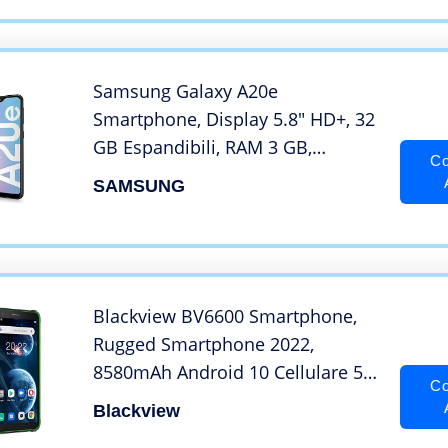
Sim, Android 10, [Versione
Italiana], Nero, Esclusiva Amazon
Samsung Galaxy A20e
Smartphone, Display 5.8″ HD+, 32
GB Espandibili, RAM 3 GB,
Co
Batteria 3000 mAh, 4G, Dual SIM,
SAMSUNG
Android 9 Pie, [Versione Italiana],
Black
Blackview BV6600 Smartphone,
Rugged Smartphone 2022,
8580mAh Android 10 Cellulare 5,7
Co
Pollici HD+ 4GB RAM+64GB
Blackview
ROM/128GB Camera 8MP+16MP