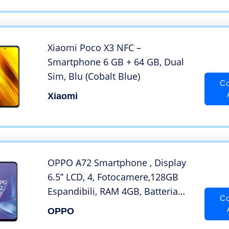
4G Telefono Antiurto, Dual SIM,
IP68/GPS/NFC/OTG (verde)
Xiaomi Poco X3 NFC –
Smartphone 6 GB + 64 GB, Dual
Sim, Blu (Cobalt Blue)
Co
Xiaomi
OPPO A72 Smartphone , Display
6.5” LCD, 4, Fotocamere,128GB
Espandibili, RAM 4GB, Batteria
Co
5000mAh, Dual Sim, 2022
OPPO
[Versione italiana], Nero (Twilight