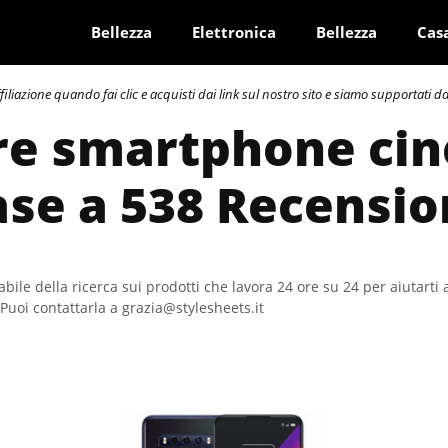
Bellezza
Elettronica
Bellezza
Cas
azione quando fai clic e acquisti dai link sul nostro sito e siamo supportati dai 
re smartphone cin
ase a 538 Recensio
bile della ricerca sui prodotti che lavora 24 ore su 24 per aiutarti 
Puoi contattarla a grazia@stylesheets.it