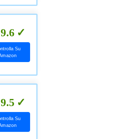
9.6
ntrolla Su
Amazon
9.5
ntrolla Su
Amazon